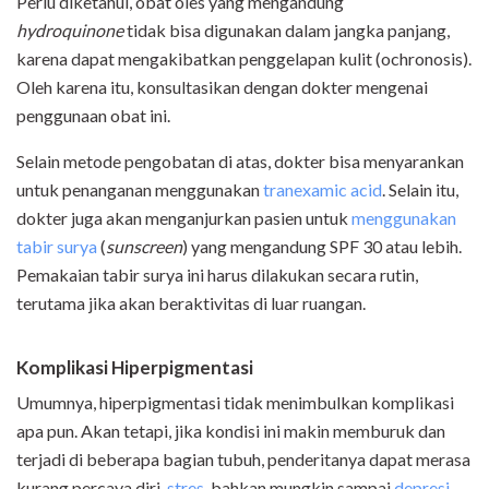
Perlu diketahui, obat oles yang mengandung
hydroquinone
tidak bisa digunakan dalam jangka panjang,
karena dapat mengakibatkan penggelapan kulit (ochronosis).
Oleh karena itu, konsultasikan dengan dokter mengenai
penggunaan obat ini.
Selain metode pengobatan di atas, dokter bisa menyarankan
untuk penanganan menggunakan
tranexamic acid
. Selain itu,
dokter juga akan menganjurkan pasien untuk
menggunakan
tabir surya
(
sunscreen
) yang mengandung SPF 30 atau lebih.
Pemakaian tabir surya ini harus dilakukan secara rutin,
terutama jika akan beraktivitas di luar ruangan.
Komplikasi Hiperpigmentasi
Umumnya, hiperpigmentasi tidak menimbulkan komplikasi
apa pun. Akan tetapi, jika kondisi ini makin memburuk dan
terjadi di beberapa bagian tubuh, penderitanya dapat merasa
kurang percaya diri,
stres
, bahkan mungkin sampai
depresi
.