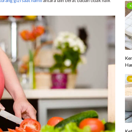
urang gizi saat hamil
antara lain berat badan tidak naik