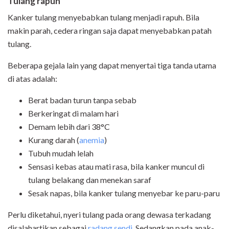
Tulang rapuh
Kanker tulang menyebabkan tulang menjadi rapuh. Bila
makin parah, cedera ringan saja dapat menyebabkan patah
tulang.
Beberapa gejala lain yang dapat menyertai tiga tanda utama
di atas adalah:
Berat badan turun tanpa sebab
Berkeringat di malam hari
Demam lebih dari 38°C
Kurang darah (
anemia
)
Tubuh mudah lelah
Sensasi kebas atau mati rasa, bila kanker muncul di
tulang belakang dan menekan saraf
Sesak napas, bila kanker tulang menyebar ke paru-paru
Perlu diketahui, nyeri tulang pada orang dewasa terkadang
disalahartikan sebagai
radang sendi
. Sedangkan pada anak-