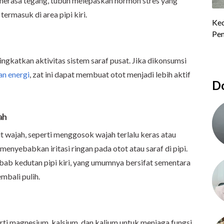
merasa tegang, tubuh melepaskan hormon stres yang
termasuk di area pipi kiri.
ngkatkan aktivitas sistem saraf pusat. Jika dikonsumsi
n energi
, zat ini dapat membuat otot menjadi lebih aktif
Do
ah
t wajah, seperti menggosok wajah terlalu keras atau
enyebabkan iritasi ringan pada otot atau saraf di pipi.
yebab kedutan pipi kiri, yang umumnya bersifat sementara
mbali pulih.
ti magnesium, kalsium, dan kalium untuk menjaga fungsi