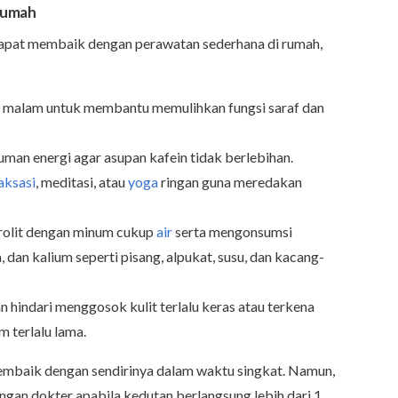
 Rumah
 dapat membaik dengan perawatan sederhana di rumah,
p malam untuk membantu memulihkan fungsi saraf dan
uman energi agar asupan kafein tidak berlebihan.
aksasi
, meditasi, atau
yoga
ringan guna meredakan
trolit dengan minum cukup
air
serta mengonsumsi
dan kalium seperti pisang, alpukat, susu, dan kacang-
 hindari menggosok kulit terlalu keras atau terkena
 terlalu lama.
membaik dengan sendirinya dalam waktu singkat. Namun,
ngan dokter apabila kedutan berlangsung lebih dari 1