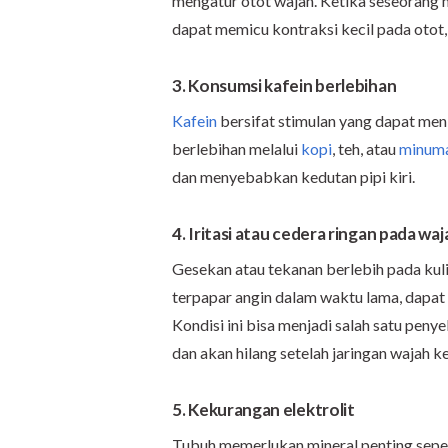
mengatur otot wajah. Ketika seseorang 
dapat memicu kontraksi kecil pada otot, 
3. Konsumsi kafein berlebihan
Kafein
bersifat stimulan yang dapat meni
berlebihan melalui
kopi
, teh, atau
minuma
dan menyebabkan kedutan pipi kiri.
4. Iritasi atau cedera ringan pada waj
Gesekan atau tekanan berlebih pada kuli
terpapar angin dalam waktu lama, dapat m
Kondisi ini bisa menjadi salah satu pen
dan akan hilang setelah jaringan wajah ke
5. Kekurangan elektrolit
Tubuh memerlukan mineral penting seper