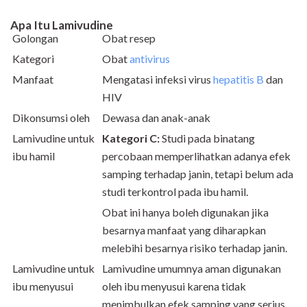
Apa Itu Lamivudine
Golongan
Obat resep
Kategori
Obat
antivirus
Manfaat
Mengatasi infeksi virus
hepatitis B
dan
HIV
Dikonsumsi oleh
Dewasa dan anak-anak
Lamivudine untuk
Kategori C:
Studi pada binatang
ibu hamil
percobaan memperlihatkan adanya efek
samping terhadap janin, tetapi belum ada
studi terkontrol pada ibu hamil.
Obat ini hanya boleh digunakan jika
besarnya manfaat yang diharapkan
melebihi besarnya risiko terhadap janin.
Lamivudine untuk
Lamivudine umumnya aman digunakan
ibu menyusui
oleh ibu menyusui karena tidak
menimbulkan efek samping yang serius