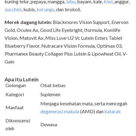
kuning telur, pepaya, mangga,
labu
, bayam, kale,
kiwi
, anggur,
zucchini
, kubis,
kol ungu
, dan brokoli.
Merek dagang lutein:
Blackmores Vision Support, Enervon
Gold, Oculex Ax, Good Life Eyebright, Iformula, Konilife
Vision, Matovit Ax, Miss Love U2 Vc Lutein Esters Tablet
Blueberry Flavor, Nutracare Vision Formula, Optimax 03,
Pharmanex Beauty Collagen Plus Lutein & Lipowheat Oil, V-
Gain
Apa Itu Lutein
Golongan
Obat bebas
Kategori
Suplemen
Menjaga kesehatan mata, serta mencegah
Manfaat
degenerasi makula
(AMD) dan
katarak
Dikonsumsi
Dewasa
oleh