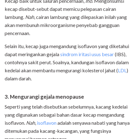
Kecap baik untuk saluran pencernaan,
lho
. Mengonsumsi
kecap disebut-sebut dapat memicu pelepasan cairan
lambung.
Nah
, cairan lambung yang dilepaskan inilah yang
akan membunuh mikroorganisme penyebab gangguan
pencernaan.
Selain itu, kecap juga mengandung isoflavon yang diketahui
dapat meringankan gejala
sindrom iritasi usus besar
(IBS),
contohnya sakit perut. Soalnya, kandungan isoflavon dalam
kedelai akan membantu mengurangi kolesterol jahat (
LDL
)
dalam darah.
3. Mengurangi gejala menopause
Seperti yang telah disebutkan sebelumnya, kacang kedelai
yang digunakan sebagai bahan dasar kecap mengandung
isoflavon.
Nah
,
isoflavon
adalah senyawa nabati yang hanya
ditemukan pada kacang-kacangan, yang fungsinya
menyerupai hormon estrogen.