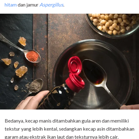
hitam
dan jamur
Aspergillus
.
Bedanya, kecap manis ditambahkan gula aren dan memiliki
tekstur yang lebih kental, sedangkan kecap asin ditambahkan
garam atau ekstrak ikan laut dan teksturnya lebih cair.