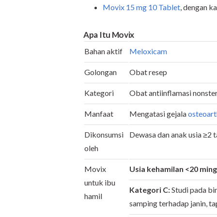
Movix 15 mg 10 Tablet
, dengan k
Apa Itu Movix
Bahan aktif
Meloxicam
Golongan
Obat resep
Kategori
Obat antiinflamasi nonster
Manfaat
Mengatasi gejala
osteoart
Dikonsumsi
Dewasa dan anak usia ≥2 
oleh
Movix
Usia kehamilan <20 ming
untuk ibu
Kategori C:
Studi pada bi
hamil
samping terhadap janin, ta