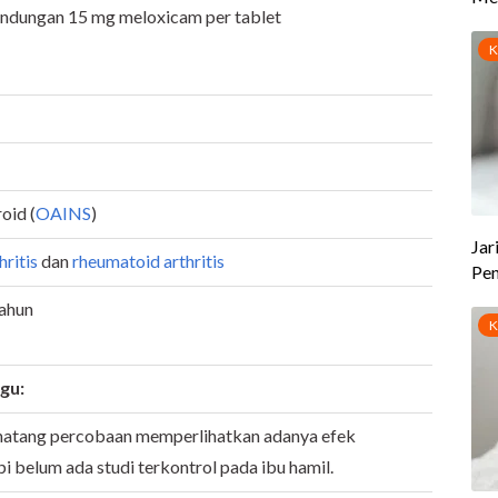
andungan 15 mg meloxicam per tablet
oid (
OAINS
)
hritis
dan
rheumatoid arthritis
tahun
gu:
natang percobaan memperlihatkan adanya efek
pi belum ada studi terkontrol pada ibu hamil.