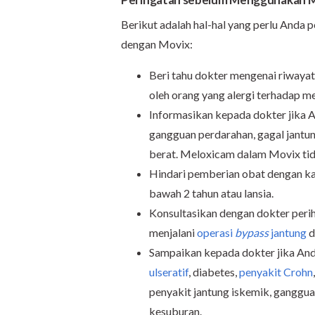
Berikut adalah hal-hal yang perlu Anda 
dengan Movix:
Beri tahu dokter mengenai riwayat
oleh orang yang alergi terhadap me
Informasikan kepada dokter jika A
gangguan perdarahan, gagal jantun
berat. Meloxicam dalam Movix tid
Hindari pemberian obat dengan ka
bawah 2 tahun atau lansia.
Konsultasikan dengan dokter peri
menjalani
operasi
bypass
jantung
d
Sampaikan kepada dokter jika And
ulseratif
, diabetes,
penyakit Crohn
penyakit jantung iskemik, ganggu
kesuburan.