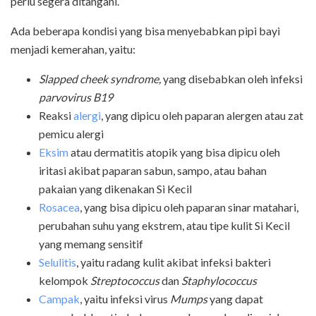
perlu segera ditangani.
Ada beberapa kondisi yang bisa menyebabkan pipi bayi
menjadi kemerahan, yaitu:
Slapped cheek syndrome,
yang disebabkan oleh infeksi
parvovirus B19
Reaksi
a
lergi
, yang dipicu oleh paparan alergen atau zat
pemicu alergi
Eksim
atau dermatitis atopik yang bisa dipicu oleh
iritasi akibat paparan sabun, sampo, atau bahan
pakaian yang dikenakan Si Kecil
Rosacea
, yang bisa dipicu oleh paparan sinar matahari,
perubahan suhu yang ekstrem, atau tipe kulit Si Kecil
yang memang sensitif
Selulitis
, yaitu radang kulit akibat infeksi bakteri
kelompok
Streptococcus
dan
Staphylococcus
Campak
, yaitu infeksi virus
Mumps
yang dapat