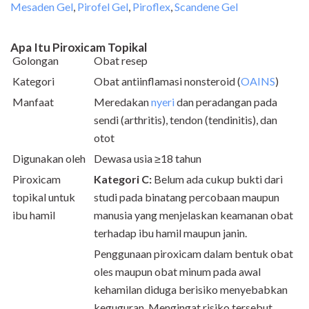
Mesaden Gel
,
Pirofel Gel
,
Piroflex
,
Scandene Gel
Apa Itu Piroxicam Topikal
Golongan
Obat resep
Kategori
Obat antiinflamasi nonsteroid (
OAINS
)
Manfaat
Meredakan
nyeri
dan peradangan pada
sendi (arthritis), tendon (tendinitis), dan
otot
Digunakan oleh
Dewasa usia ≥18 tahun
Piroxicam
Kategori C:
Belum ada cukup bukti dari
topikal untuk
studi pada binatang percobaan maupun
ibu hamil
manusia yang menjelaskan keamanan obat
terhadap ibu hamil maupun janin.
Penggunaan piroxicam dalam bentuk obat
oles maupun obat minum pada awal
kehamilan diduga berisiko menyebabkan
keguguran. Mengingat risiko tersebut,