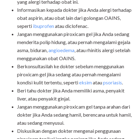
yang alergi terhadap obat ini.
Informasikan kepada dokter jika Anda alergi terhadap
obat aspirin, atau obat lain dari golongan OAINS,
seperti
ibuprofen
atau diclofenac.
Jangan menggunakan piroxicam gel jika Anda sedang
menderita polip hidung, atau pernah mengalami gejala
asma, biduran,
angioedema
, atau rhinitis alergi setelah
menggunakan obat OAINS.
Berkonsultasilah ke dokter sebelum menggunakan
piroxicam gel jika sedang atau pernah mengalami
kondisi kulit tertentu, seperti
eksim
atau
psoriasis
.
Beri tahu dokter jika Anda memiliki asma, penyakit
liver, atau penyakit ginjal.
Jangan menggunakan piroxicam gel tanpa arahan dari
dokter jika Anda sedang hamil, berencana untuk hamil,
atau sedang menyusui.
Diskusikan dengan dokter mengenai penggunaan
piroxicam topikal jangka panjang jika Anda sedang