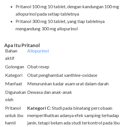
Pritanol 100 mg 10 tablet, dengan kandungan 100 mg
allopurinol pada setiap tabletnya
Pritanol 300 mg 10 tablet, yang tiap tabletnya
mengandung 300 mg allopurinol
Apa Itu Pritanol
Bahan
Allopurinol
aktif
Golongan
Obat resep
Kategori
Obat penghambat xanthine-oxidase
Manfaat
Menurunkan kadar asam urat dalam darah
Digunakan
Dewasa dan anak-anak
oleh
Pritanol
Kategori C:
Studi pada binatang percobaan
untuk ibu
memperlihatkan adanya efek samping terhadap
hamil
janin, tetapi belum ada studi terkontrol pada ibu