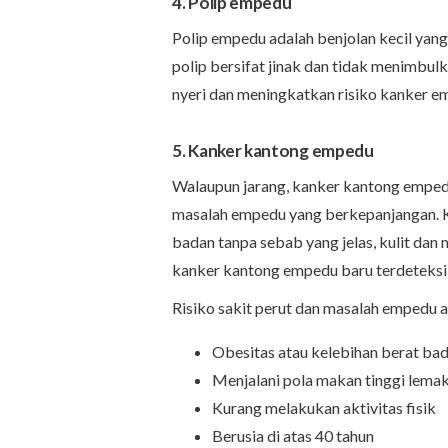
4. Polip empedu
Polip empedu adalah benjolan kecil yan
polip bersifat jinak dan tidak menimbul
nyeri dan meningkatkan risiko kanker e
5. Kanker kantong empedu
Walaupun jarang, kanker kantong emped
masalah empedu yang berkepanjangan. Ko
badan tanpa sebab yang jelas, kulit dan
kanker kantong empedu baru terdeteksi 
Risiko sakit perut dan masalah empedu 
Obesitas atau kelebihan berat ba
Menjalani pola makan tinggi lemak
Kurang melakukan aktivitas fisik
Berusia di atas 40 tahun