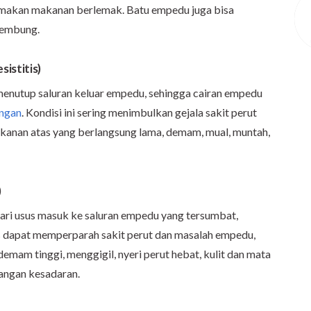
 makan makanan berlemak. Batu empedu juga bisa
kembung.
istitis)
 menutup saluran keluar empedu, sehingga cairan empedu
ngan
. Kondisi ini sering menimbulkan gejala sakit perut
 kanan atas yang berlangsung lama, demam, mual, muntah,
)
i dari usus masuk ke saluran empedu yang tersumbat,
s dapat memperparah sakit perut dan masalah empedu,
emam tinggi, menggigil, nyeri perut hebat, kulit dan mata
langan kesadaran.