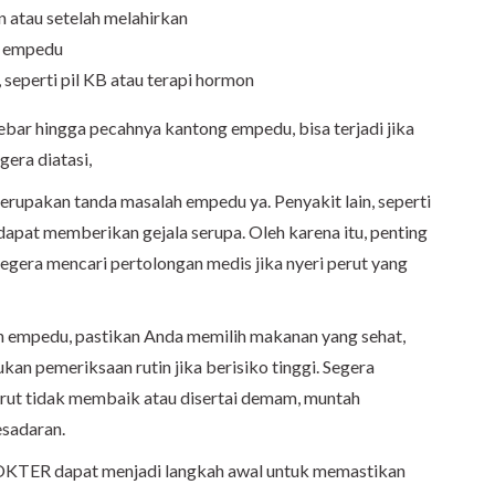
 atau setelah melahirkan
t empedu
seperti pil KB atau terapi hormon
ebar hingga pecahnya kantong empedu, bisa terjadi jika
gera diatasi,
erupakan tanda masalah empedu ya. Penyakit lain, seperti
apat memberikan gejala serupa. Oleh karena itu, penting
gera mencari pertolongan medis jika nyeri perut yang
h empedu, pastikan Anda memilih makanan yang sehat,
kukan pemeriksaan rutin jika berisiko tinggi. Segera
perut tidak membaik atau disertai demam, muntah
esadaran.
OKTER dapat menjadi langkah awal untuk memastikan