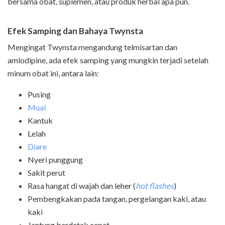
bersama obat, suplemen, atau produk herbal apa pun.
Efek Samping dan Bahaya Twynsta
Mengingat Twynsta mengandung telmisartan dan
amlodipine, ada efek samping yang mungkin terjadi setelah
minum obat ini, antara lain:
Pusing
Mual
Kantuk
Lelah
Diare
Nyeri punggung
Sakit perut
Rasa hangat di wajah dan leher (
hot flashes
)
Pembengkakan pada tangan, pergelangan kaki, atau
kaki
Jantung berdetak cepat