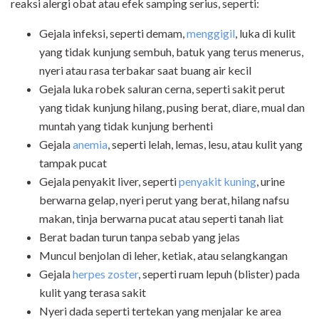
reaksi alergi obat atau efek samping serius, seperti:
Gejala infeksi, seperti demam,
menggigil
, luka di kulit
yang tidak kunjung sembuh, batuk yang terus menerus,
nyeri atau rasa terbakar saat buang air kecil
Gejala luka robek saluran cerna, seperti sakit perut
yang tidak kunjung hilang, pusing berat, diare, mual dan
muntah yang tidak kunjung berhenti
Gejala
anemia
, seperti lelah, lemas, lesu, atau kulit yang
tampak pucat
Gejala penyakit liver, seperti
penyakit kuning
, urine
berwarna gelap, nyeri perut yang berat, hilang nafsu
makan, tinja berwarna pucat atau seperti tanah liat
Berat badan turun tanpa sebab yang jelas
Muncul benjolan di leher, ketiak, atau selangkangan
Gejala
herpes zoster
, seperti ruam lepuh (blister) pada
kulit yang terasa sakit
Nyeri dada seperti tertekan yang menjalar ke area