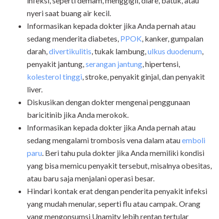
infeksi, seperti demam, menggigil, diare, batuk, atau
nyeri saat buang air kecil.
Informasikan kepada dokter jika Anda pernah atau
sedang menderita diabetes,
PPOK
, kanker, gumpalan
darah,
divertikulitis
, tukak lambung,
ulkus duodenum
,
penyakit jantung,
serangan jantung
, hipertensi,
kolesterol tinggi
, stroke, penyakit ginjal, dan penyakit
liver.
Diskusikan dengan dokter mengenai penggunaan
baricitinib jika Anda merokok.
Informasikan kepada dokter jika Anda pernah atau
sedang mengalami trombosis vena dalam atau
emboli
paru
. Beri tahu pula dokter jika Anda memiliki kondisi
yang bisa memicu penyakit tersebut, misalnya obesitas,
atau baru saja menjalani operasi besar.
Hindari kontak erat dengan penderita penyakit infeksi
yang mudah menular, seperti flu atau campak. Orang
yang mengonsumsi Unamity lebih rentan tertular