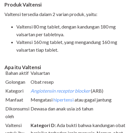
Produk Valtensi
Valtensi tersedia dalam 2 varian produk, yaitu:
Valtensi 80 mg tablet, dengan kandungan 180 mg
valsartan per tabletnya.
Valtensi 160 mg tablet, yang mengandung 160 mg
valsartan tiap tablet.
Apa itu Valtensi
Bahan aktif
Valsartan
Golongan
Obat resep
Kategori
Angiotensin receptor blocker
(ARB)
Manfaat
Mengatasi
hipertensi
atau gagal jantung
Dikonsumsi
Dewasa dan anak usia ≥6 tahun
oleh
Valtensi
Kategori D:
Ada bukti bahwa kandungan obat
untuk ibu
berisiko terhadap janin manusia. Namun, obat