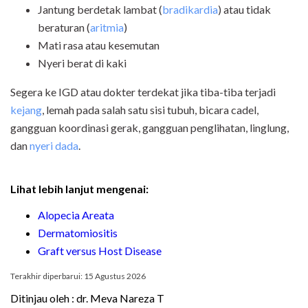
Jantung berdetak lambat (
bradikardia
) atau tidak
beraturan (
aritmia
)
Mati rasa atau kesemutan
Nyeri berat di kaki
Segera ke IGD atau dokter terdekat jika tiba-tiba terjadi
kejang
, lemah pada salah satu sisi tubuh, bicara cadel,
gangguan koordinasi gerak, gangguan penglihatan, linglung,
dan
nyeri dada
.
Lihat lebih lanjut mengenai:
Alopecia Areata
Dermatomiositis
Graft versus Host Disease
Terakhir diperbarui: 15 Agustus 2026