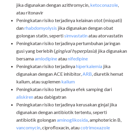
jika digunakan dengan azithromycin,
ketoconazole
,
atau ritonavir
Peningkatan risiko terjadinya kelainan otot (miopati)
dan
rhabdomyolysis
jika digunakan dengan obat
golongan statin, seperti
simvastatin
atau atorvastatin
Peningkatan risiko terjadinya pertumbuhan jaringan
gusi yang berlebih (
gingival hyperplasia
) jika digunakan
bersama
amlodipine
atau
nifedipine
Peningkatan risiko terjadinya
hiperkalemia
jika
digunakan dengan ACE inhibitor,
ARB
, diuretik hemat
kalium, atau suplemen
kalium
Peningkatan risiko terjadinya efek samping dari
aliskiren
atau dabigatran
Peningkatan risiko terjadinya kerusakan ginjal jika
digunakan dengan antibiotik tertentu, seperti
antibiotik golongan
aminoglikosida
, amphotericin B,
vancomycin
, ciprofloxacin, atau
cotrimoxazole