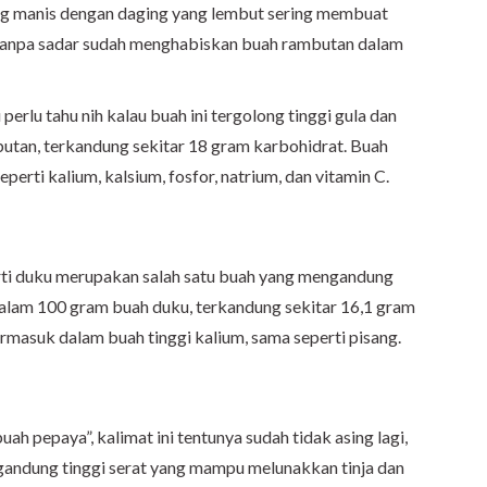
g manis dengan daging yang lembut sering membuat
tanpa sadar sudah menghabiskan buah rambutan dalam
rlu tahu nih kalau buah ini tergolong tinggi gula dan
utan, terkandung sekitar 18 gram karbohidrat. Buah
perti kalium, kalsium, fosfor, natrium, dan vitamin C.
rti duku merupakan salah satu buah yang mengandung
dalam 100 gram buah duku, terkandung sekitar 16,1 gram
termasuk dalam buah tinggi kalium, sama seperti pisang.
ah pepaya”, kalimat ini tentunya sudah tidak asing lagi,
andung tinggi serat yang mampu melunakkan tinja dan