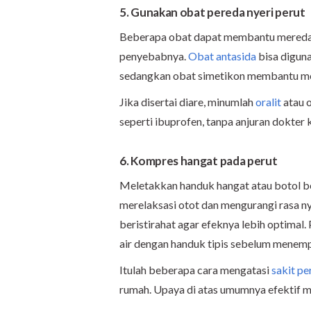
5. Gunakan obat pereda nyeri perut
Beberapa obat dapat membantu meredakan
penyebabnya.
Obat antasida
bisa diguna
sedangkan obat simetikon membantu m
Jika disertai diare, minumlah
oralit
atau o
seperti ibuprofen, tanpa anjuran dokter
6. Kompres hangat pada perut
Meletakkan handuk hangat atau botol be
merelaksasi otot dan mengurangi rasa n
beristirahat agar efeknya lebih optimal.
air dengan handuk tipis sebelum menemp
Itulah beberapa cara mengatasi
sakit per
rumah. Upaya di atas umumnya efektif 