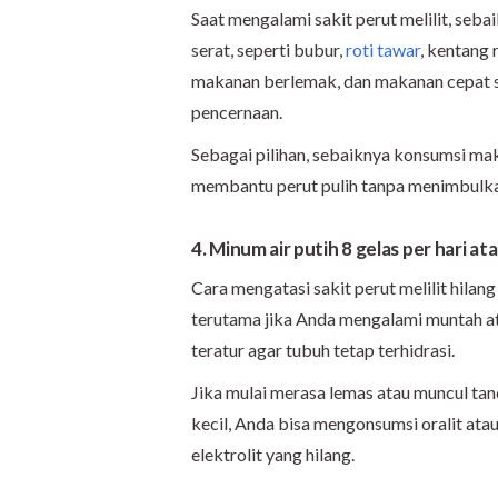
Saat mengalami sakit perut melilit, se
serat, seperti bubur,
roti tawar
, kentang 
makanan berlemak, dan makanan cepat sa
pencernaan.
Sebagai pilihan, sebaiknya konsumsi mak
membantu perut pulih tanpa menimbulka
4. Minum air putih 8 gelas per hari ata
Cara mengatasi sakit perut melilit hilan
terutama jika Anda mengalami muntah a
teratur agar tubuh tetap terhidrasi.
Jika mulai merasa lemas atau muncul tand
kecil, Anda bisa mengonsumsi oralit ata
elektrolit yang hilang.