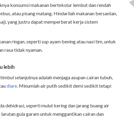
baiknya konsumsi makanan bertekstur lembut dan rendah
rebus, atau pisang matang. Hindarilah makanan bersantan,
ji, yang justru dapat memperberat kerja sistem
anan ringan, seperti sup ayam bening atau nasi tim, untuk
n rasa tidak nyaman.
u lebih
g timbul selanjutnya adalah menjaga asupan cairan tubuh,
tau
diare
. Minumlah air putih sedikit demi sedikit tetapi
a dehidrasi, seperti mulut kering dan jarang buang air
u larutan gula garam untuk menggantikan cairan dan