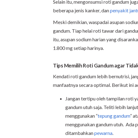
Selain itu, mengonsumsi roti gandum jug
beberapa jenis kanker, dan
penyakit jan
Meski demikian, waspadai asupan sodium
gandum. Tiap helai roti tawar dari gan
itu, asupan sodium harian yang disaran
1.800 mg setiap harinya.
Tips Memilih Roti Gandum agar Tidak
Kendati roti gandum lebih bernutrisi, j
manfaatnya secara optimal. Berikut ini 
Jangan tertipu oleh tampilan roti 
gandum utuh saja. Teliti lebih lanj
menggunakan “
tepung gandum
” a
menggunakan gandum utuh. Ada pul
ditambahkan
pewarna
.