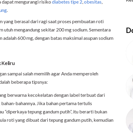
a dapat mengurangi risiko
diabetes tipe 2
,
obesitas
,
tung
.
 yang berasal dari ragi saat proses pembuatan roti
Do
dum utuh mengandung sekitar 200 mg sodium. Sementara
kan adalah 600 mg, dengan batas maksimal asupan sodium
 Keliru
angan sampai salah memilih agar Anda memperoleh
adalah beberapa tipsnya:
yang berwarna kecokelatan dengan label terbuat dari
ut bahan-bahannya. Jika bahan pertama tertulis
tau “diperkaya tepung gandum putih”, itu berarti bukan
a roti yang dibuat dari tepung gandum putih, kemudian