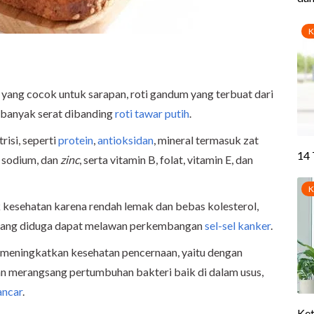
yang cocok untuk sarapan, roti gandum yang terbuat dari
 banyak serat dibanding
roti tawar putih
.
risi, seperti
protein
,
antioksidan
, mineral termasuk zat
, sodium, dan
zinc
, serta vitamin B, folat, vitamin E, dan
k kesehatan karena rendah lemak dan bebas kolesterol,
i yang diduga dapat melawan perkembangan
sel-sel kanker
.
meningkatkan kesehatan pencernaan, yaitu dengan
 merangsang pertumbuhan bakteri baik di dalam usus,
ancar
.