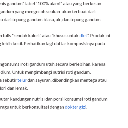
enis gandum”, label “100% alami”, atau yang berkesan
i gandum yang mengecoh seakan-akan terbuat dari
a dari tepung gandum biasa, air, dan tepung gandum
rtulis “rendah kalori” atau “khusus untuk
diet
”. Produk ini
lebih kecil. Perhatikan lagi daftar komposisinya pada
ngonsumsi roti gandum utuh secara berlebihan, karena
dium. Untuk mengimbangi nutrisi roti gandum,
a sebutir
telur
dan sayuran, dibandingkan mentega atau
ori dan lemak.
eputar kandungan nutrisi dan porsi konsumsi roti gandum
n ragu untuk berkonsultasi dengan
dokter gizi
.