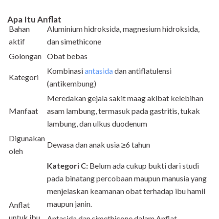
Apa Itu Anflat
Bahan
Aluminium hidroksida
,
magnesium hidroksida,
aktif
dan simethicone
Golongan
Obat bebas
Kombinasi
antasida
dan antiflatulensi
Kategori
(antikembung)
Meredakan gejala sakit maag akibat kelebihan
Manfaat
asam lambung, termasuk pada gastritis, tukak
lambung, dan ulkus duodenum
Digunakan
Dewasa dan anak usia ≥6 tahun
oleh
Kategori C:
Belum ada cukup bukti dari studi
pada binatang percobaan maupun manusia yang
menjelaskan keamanan obat terhadap ibu hamil
maupun janin.
Anflat
untuk ibu
Antasida dan simethicone dalam Anflat