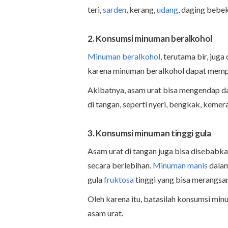
teri,
sarden
, kerang,
udang
, daging bebek
2. Konsumsi minuman beralkohol
Minuman beralkohol
, terutama bir, jug
karena minuman beralkohol dapat mempe
Akibatnya, asam urat bisa mengendap d
di tangan, seperti nyeri, bengkak, kemer
3. Konsumsi minuman tinggi gula
Asam urat di tangan juga bisa disebabk
secara berlebihan.
Minuman manis
dalam
gula
fruktosa
tinggi yang bisa merangsa
Oleh karena itu, batasilah konsumsi mi
asam urat.