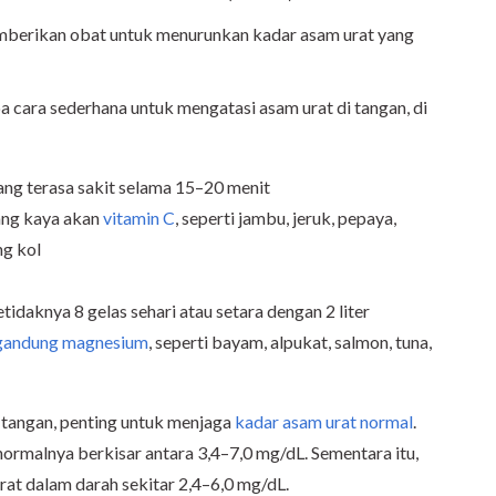
emberikan obat untuk menurunkan kadar asam urat yang
 cara sederhana untuk mengatasi asam urat di tangan, di
ang terasa sakit selama 15–20 menit
ang kaya akan
vitamin C
, seperti jambu, jeruk, pepaya,
ng kol
idaknya 8 gelas sehari atau setara dengan 2 liter
gandung magnesium
, seperti bayam, alpukat, salmon, tuna,
 tangan, penting untuk menjaga
kadar asam urat normal
.
normalnya berkisar antara 3,4–7,0 mg/dL. Sementara itu,
rat dalam darah sekitar 2,4–6,0 mg/dL.