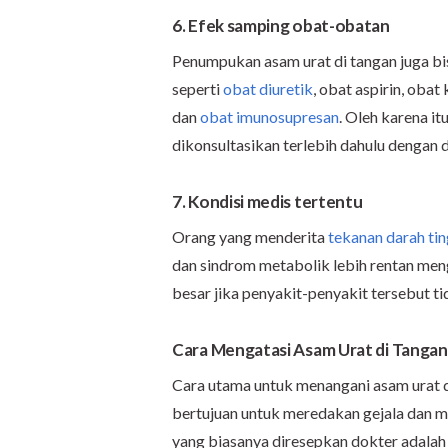
6. Efek samping obat-obatan
Penumpukan asam urat di tangan juga bis
seperti
obat diuretik
, obat aspirin, obat
dan
obat imunosupresan
. Oleh karena i
dikonsultasikan terlebih dahulu dengan 
7. Kondisi medis tertentu
Orang yang menderita
tekanan darah tin
dan sindrom metabolik lebih rentan meng
besar jika penyakit-penyakit tersebut ti
Cara Mengatasi Asam Urat di Tangan
Cara utama untuk menangani asam urat 
bertujuan untuk meredakan gejala dan m
yang biasanya diresepkan dokter adalah 