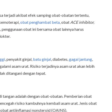
a terjadi akibat efek samping obat-obatan tertentu,
 kemoterapi,
obat penghambat beta
, obat
ACE inhibitor,
tu, penggunaan obat ini bersama obat lainnya harus
dokter.
ggi
, penyakit ginjal,
batu ginjal
, diabetes,
gagal jantung
,
alami asam urat. Risiko terjadinya asam urat akan lebih
dak ditangani dengan tepat.
di tangan adalah dengan obat-obatan. Pemberian obat
encegah risiko kambuhnya kembali asam urat. Jenis obat
obat antiinflamasi nonsteroid (OAINS).