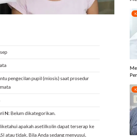
esep
ata
u pengecilan pupil (miosis) saat prosedur
 mata
a
ri N:
Belum dikategorikan.
iketahui apakah asetilkolin dapat terserap ke
SI atau tidak. Bila Anda sedang menyusui,