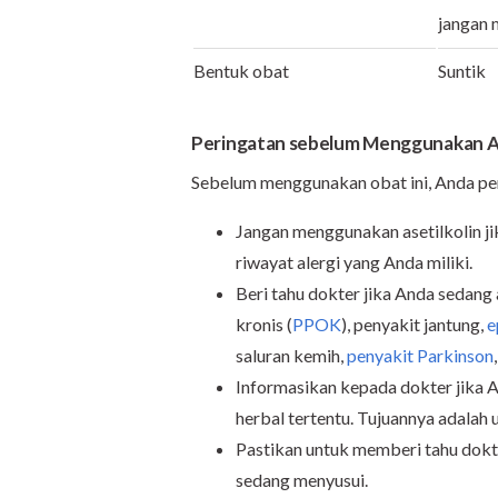
jangan 
Bentuk obat
Suntik
Peringatan sebelum Menggunakan As
Sebelum menggunakan obat ini, Anda pe
Jangan menggunakan asetilkolin jik
riwayat alergi yang Anda miliki.
Beri tahu dokter jika Anda sedang
kronis (
PPOK
), penyakit jantung,
e
saluran kemih,
penyakit Parkinson
Informasikan kepada dokter jika 
herbal tertentu. Tujuannya adalah u
Pastikan untuk memberi tahu dokte
sedang menyusui.