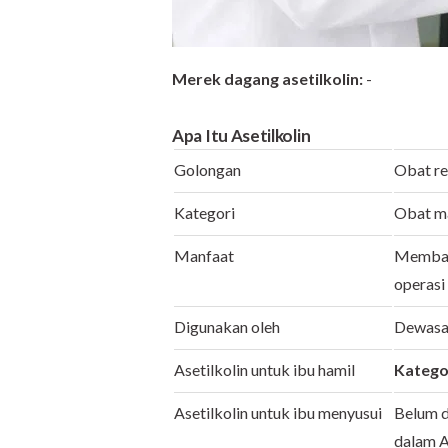
Merek dagang
asetilkolin:
-
Apa Itu Asetilkolin
Golongan
Obat r
Kategori
Obat m
Manfaat
Membant
operasi
Digunakan oleh
Dewas
Asetilkolin untuk ibu hamil
Katego
Asetilkolin untuk ibu menyusui
Belum d
dalam A