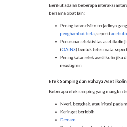
Berikut adalah beberapa interaksi antaro
bersama obat lain:
Peningkatan risiko terjadinya gan
penghambat beta
, seperti
acebuto
Penurunan efektivitas asetilkolin 
(
OAINS
) bentuk tetes mata, seper
Peningkatan efek asetilkolin jika
neostigmin
Efek Samping dan Bahaya Asetilkolin
Beberapa efek samping yang mungkin ter
Nyeri, bengkak, atau iritasi pada 
Keringat berlebih
Demam