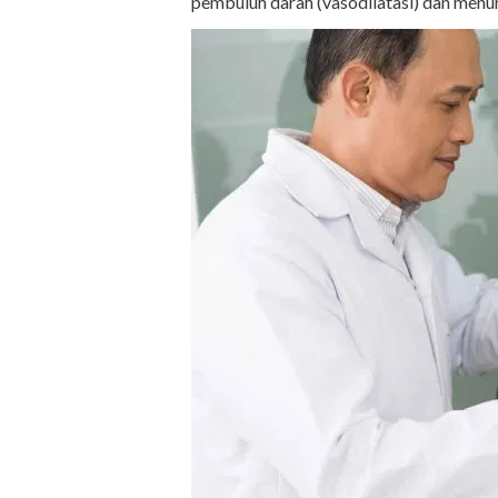
pembuluh darah (vasodilatasi) dan menur