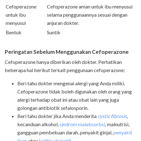
Cefoperazone
Cefoperazone aman untuk ibu menyusui
untuk ibu
selama penggunaannya sesuai dengan
menyusui
anjuran dokter.
Bentuk
Suntik
Peringatan Sebelum Menggunakan Cefoperazone
Cefoperazone hanya diberikan oleh dokter. Perhatikan
beberapa hal berikut terkait penggunaan cefoperazone
:
Beri tahu dokter mengenai alergi yang Anda miliki.
Cefoperazone tidak boleh digunakan oleh orang yang
alergi terhadap obat ini atau obat lain yang juga
golongan antibiotik sefalosporin.
Beri tahu dokter jika Anda menderita
cystic fibrosis
,
kecanduan alkohol,
sindrom malabsorbsi
, malnutrisi,
gangguan pembekuan darah, penyakit ginjal,
penyakit
liver
, atau
kolitis ulseratif
.