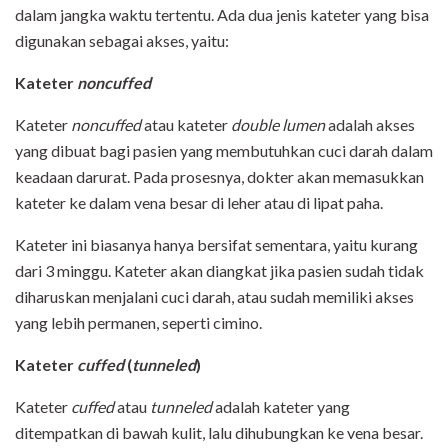
dalam jangka waktu tertentu. Ada dua jenis kateter yang bisa
digunakan sebagai akses, yaitu:
Kateter
noncuffed
Kateter
noncuffed
atau kateter
double lumen
adalah akses
yang dibuat bagi pasien yang membutuhkan cuci darah dalam
keadaan darurat. Pada prosesnya, dokter akan memasukkan
kateter ke dalam vena besar di leher atau di lipat paha.
Kateter ini biasanya hanya bersifat sementara, yaitu kurang
dari 3 minggu. Kateter akan diangkat jika pasien sudah tidak
diharuskan menjalani cuci darah, atau sudah memiliki akses
yang lebih permanen, seperti cimino.
Kateter
cuffed
(
tunneled
)
Kateter
cuffed
atau
tunneled
adalah kateter yang
ditempatkan di bawah kulit, lalu dihubungkan ke vena besar.