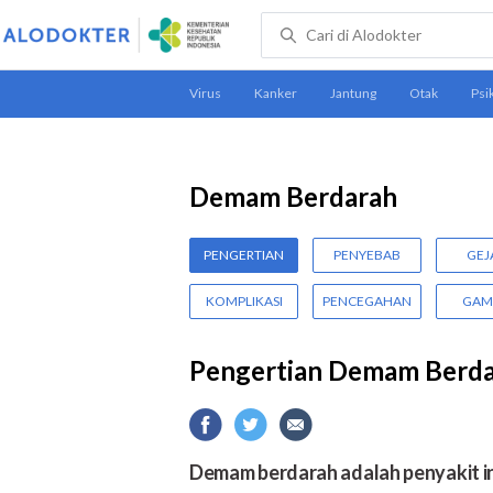
Demam Berdarah
PENGERTIAN
PENYEBAB
GEJ
KOMPLIKASI
PENCEGAHAN
GAM
Pengertian Demam Berd
Demam berdarah adalah penyakit inf