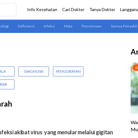
Ar
ALA
DIAGNOSIS
PENGOBATAN
BAR
arah
eksi akibat virus yang menular melalui gigitan