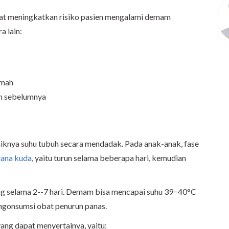
apat meningkatkan risiko pasien mengalami demam
a lain:
emah
h sebelumnya
iknya suhu tubuh secara mendadak. Pada anak-anak, fase
lana kuda
, yaitu turun selama beberapa hari, kemudian
selama 2--7 hari. Demam bisa mencapai suhu 39−40°C
engonsumsi obat penurun panas.
yang dapat menyertainya, yaitu: