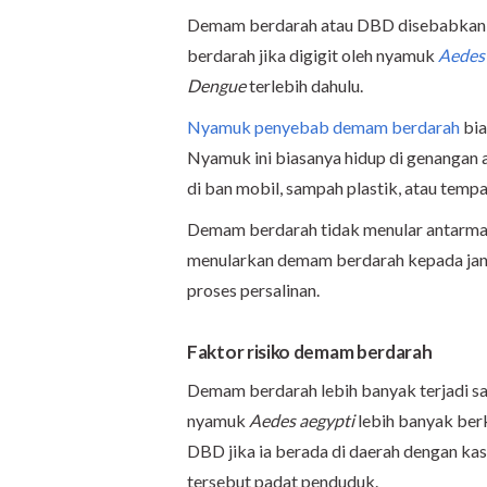
Demam berdarah atau DBD disebabkan 
berdarah jika digigit oleh nyamuk
Aedes 
Dengue
terlebih dahulu.
Nyamuk penyebab demam berdarah
bia
Nyamuk ini biasanya hidup di genangan a
di ban mobil, sampah plastik, atau temp
Demam berdarah tidak menular antarman
menularkan demam berdarah kepada jani
proses persalinan.
Faktor risiko demam berdarah
Demam berdarah lebih banyak terjadi saa
nyamuk
Aedes aegypti
lebih banyak berk
DBD jika ia berada di daerah dengan kas
tersebut padat penduduk.