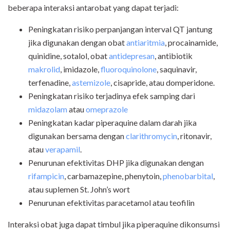
beberapa interaksi antarobat yang dapat terjadi:
Peningkatan risiko perpanjangan interval QT jantung
jika digunakan dengan obat
antiaritmia
, procainamide,
quinidine, sotalol, obat
antidepresan
, antibiotik
makrolid
, imidazole,
fluoroquinolone
, saquinavir,
terfenadine,
astemizole
, cisapride, atau domperidone.
Peningkatan risiko terjadinya efek samping dari
midazolam
atau
omeprazole
Peningkatan kadar piperaquine dalam darah jika
digunakan bersama dengan
clarithromycin
, ritonavir,
atau
verapamil
.
Penurunan efektivitas DHP jika digunakan dengan
rifampicin
, carbamazepine, phenytoin,
phenobarbital
,
atau suplemen St. John’s wort
Penurunan efektivitas paracetamol atau teofilin
Interaksi obat juga dapat timbul jika piperaquine dikonsumsi