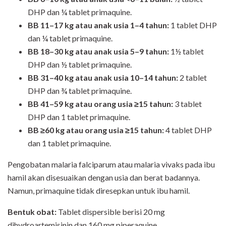
DHP dan ¼ tablet primaquine.
BB
11–17 kg atau anak usia 1–4 tahun:
1 tablet DHP
dan ¼ tablet primaquine.
BB
18–30 kg atau anak usia 5–9 tahun:
1½ tablet
DHP dan ½ tablet primaquine.
BB
31–40 kg atau anak usia 10–14 tahun:
2 tablet
DHP dan ¾ tablet primaquine.
BB
4
1–
59
kg atau
orang
usia ≥15 tahun:
3 tablet
DHP dan 1 tablet primaquine.
BB
≥60 kg atau
orang
usia ≥15 tahun:
4 tablet DHP
dan 1 tablet primaquine.
Pengobatan malaria falciparum atau malaria vivaks pada ibu
hamil akan disesuaikan dengan usia dan berat badannya.
Namun, primaquine tidak diresepkan untuk ibu hamil.
Bentuk obat:
Tablet dispersible berisi 20 mg
dihydroartemisinin dan 160 mg piperaquine