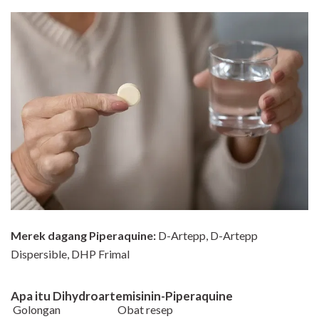
Merek dagang
Piperaquine
:
D-Artepp, D-Artepp
Dispersible, DHP Frimal
Apa itu
Dihydroartemisinin-Piperaquine
Golongan
Obat resep