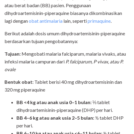
atau berat badan (BB) pasien. Penggunaan
dihydroartemisinin-piperaquine biasanya dikombinasikan
lagi dengan
obat antimalaria
lain, seperti
primaquine
.
Berikut adalah dosis umum dihydroartemisinin-piperaquine
berdasarkan tujuan pengobatannya:
Tujuan
:
Mengobati malaria falciparum, malaria vivaks, atau
infeksi malaria campuran dari
P. falciparum, P vivax, atau P.
ovale
Bentuk obat:
Tablet berisi 40 mg dihydroartemisinin dan
320 mg piperaquine
BB
<4 kg atau anak usia 0–1 bulan:
⅓ tablet
dihydroartemisinin-piperaquine (DHP) per hari.
BB
4–6 kg atau anak usia 2–5 bulan:
½ tablet DHP
per hari.
BB
6–10 kg atau anak
usia <
6–11 bulan:
½ tablet