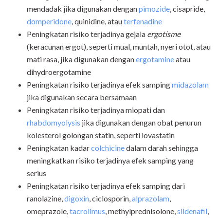
mendadak jika digunakan dengan
pimozide
, cisapride,
domperidone
, quinidine, atau
terfenadine
Peningkatan risiko terjadinya gejala
ergotisme
(keracunan ergot), seperti mual, muntah, nyeri otot, atau
mati rasa, jika digunakan dengan
ergotamine
atau
dihydroergotamine
Peningkatan risiko terjadinya efek samping
midazolam
jika digunakan secara bersamaan
Peningkatan risiko terjadinya miopati dan
rhabdomyolysis
jika digunakan dengan obat penurun
kolesterol golongan statin, seperti lovastatin
Peningkatan kadar
colchicine
dalam darah sehingga
meningkatkan risiko terjadinya efek samping yang
serius
Peningkatan risiko terjadinya efek samping dari
ranolazine,
digoxin
, ciclosporin,
alprazolam
,
omeprazole,
tacrolimus
, methylprednisolone,
sildenafil
,