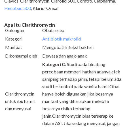
Clavics, Clarithromycin, Clarolid 500, Comtro, Clapharma,
Hecobac 500
, Klarid, Orixal
Apa Itu Clarithromycin
Golongan
Obat resep
Kategori
Antibiotik makrolid
Manfaat
Mengobati infeksi bakteri
Dikonsumsi oleh
Dewasa dan anak-anak
Kategori C:
Studi pada binatang
percobaan memperlihatkan adanya efek
samping terhadap janin, tetapi belum ada
studi terkontrol pada wanita hamil.Obat
Clarithromycin
hanya boleh digunakan jika besarnya
untuk ibu hamil
manfaat yang diharapkan melebihi
dan menyusui
besarnya risiko terhadap
janin.Clarithromycin bisa terserap ke
dalam ASI. Jika sedang menyusui, jangan