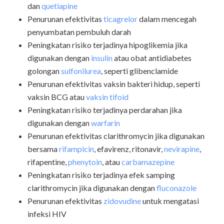
dan
quetiapine
Penurunan efektivitas
ticagrelor
dalam mencegah
penyumbatan pembuluh darah
Peningkatan risiko terjadinya hipoglikemia jika
digunakan dengan
insulin
atau obat antidiabetes
golongan
sulfonilurea
, seperti glibenclamide
Penurunan efektivitas vaksin bakteri hidup, seperti
vaksin BCG atau
vaksin tifoid
Peningkatan risiko terjadinya perdarahan jika
digunakan dengan
warfarin
Penurunan efektivitas clarithromycin jika digunakan
bersama
rifampicin
, efavirenz, ritonavir,
nevirapine
,
rifapentine,
phenytoin
, atau
carbamazepine
Peningkatan risiko terjadinya efek samping
clarithromycin jika digunakan dengan
fluconazole
Penurunan efektivitas
zidovudine
untuk mengatasi
infeksi HIV