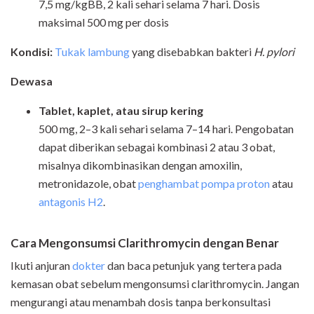
7,5 mg/kgBB, 2 kali sehari selama 7 hari. Dosis
maksimal 500 mg per dosis
Kondisi:
Tukak lambung
yang disebabkan bakteri
H.
p
ylori
Dewasa
Tablet, kaplet, atau sirup kering
500 mg, 2–3 kali sehari selama 7–14 hari. Pengobatan
dapat diberikan sebagai kombinasi 2 atau 3 obat,
misalnya dikombinasikan dengan amoxilin,
metronidazole, obat
penghambat pompa proton
atau
antagonis H2
.
Cara Mengonsumsi Clarithromycin dengan Benar
Ikuti anjuran
dokter
dan baca petunjuk yang tertera pada
kemasan obat sebelum mengonsumsi clarithromycin. Jangan
mengurangi atau menambah dosis tanpa berkonsultasi