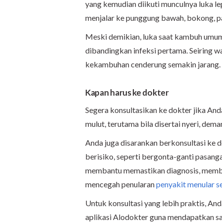
yang kemudian diikuti munculnya luka le
menjalar ke punggung bawah, bokong, pah
Meski demikian, luka saat kambuh umumn
dibandingkan infeksi pertama. Seiring w
kekambuhan cenderung semakin jarang.
Kapan harus ke dokter
Segera konsultasikan ke dokter jika And
mulut, terutama bila disertai nyeri, dem
Anda juga disarankan berkonsultasi ke d
berisiko, seperti bergonta-ganti pasan
membantu memastikan diagnosis, member
mencegah penularan
penyakit menular s
Untuk konsultasi yang lebih praktis, A
aplikasi Alodokter guna mendapatkan sa