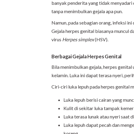
banyak penderita yang tidak menyadari di
tanpa menimbulkan gejala apa pun.
Namun, pada sebagian orang, infeksi i
Gejala herpes genital biasanya muncul d
virus
Herpes simplex
(HSV).
Berbagai Gejala Herpes Genital
Bila menimbulkan gejala, herpes genital
kelamin. Luka ini dapat terasa nyeri, peri
Ciri-ciri luka lepuh pada herpes genital m
Luka lepuh berisi cairan yang mun
Kulit di sekitar luka tampak kem
Luka terasa lunak atau nyeri saat d
Luka lepuh dapat pecah dan menge
koreng