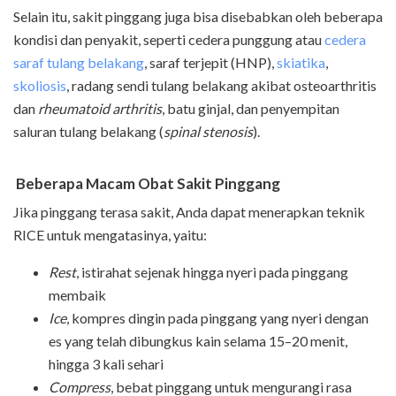
Selain itu, sakit pinggang juga bisa disebabkan oleh beberapa
kondisi dan penyakit, seperti cedera punggung atau
cedera
saraf tulang belakang
, saraf terjepit (HNP),
skiatika
,
skoliosis
, radang sendi tulang belakang akibat osteoarthritis
dan
rheumatoid arthritis
, batu ginjal, dan penyempitan
saluran tulang belakang (
spinal stenosis
).
Beberapa Macam
Obat Sakit Pinggang
Jika pinggang terasa sakit, Anda dapat menerapkan teknik
RICE untuk mengatasinya, yaitu:
Rest
, istirahat sejenak hingga nyeri pada pinggang
membaik
Ice
, kompres dingin pada pinggang yang nyeri dengan
es yang telah dibungkus kain selama 15–20 menit,
hingga 3 kali sehari
Compress
, bebat pinggang untuk mengurangi rasa