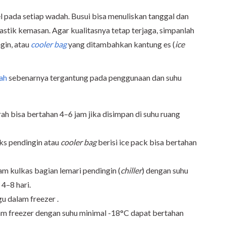
 pada setiap wadah. Busui bisa menuliskan tanggal dan
astik kemasan. Agar kualitasnya tetap terjaga, simpanlah
gin, atau
cooler bag
yang ditambahkan kantung es (
ice
ah
sebenarnya tergantung pada penggunaan dan suhu
rah bisa bertahan 4–6 jam jika disimpan di suhu ruang
ks pendingin atau
cooler bag
berisi ice pack bisa bertahan
m kulkas bagian lemari pendingin (
chiller
) dengan suhu
4–8 hari.
u dalam freezer .
am freezer dengan suhu minimal -18°C dapat bertahan