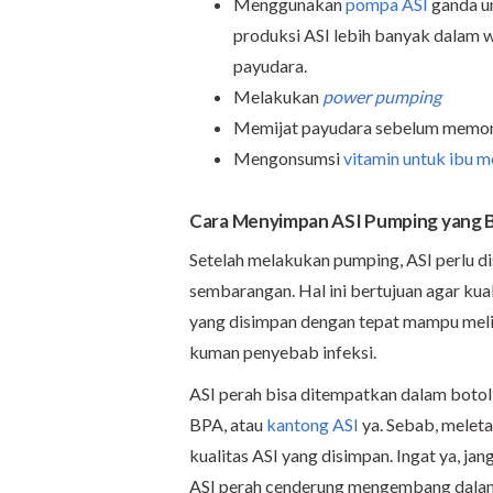
Menggunakan
pompa ASI
ganda u
produksi ASI lebih banyak dalam
payudara.
Melakukan
power pumping
Memijat payudara sebelum memomp
Mengonsumsi
vitamin untuk ibu 
Cara Menyimpan ASI Pumping yang 
Setelah melakukan pumping, ASI perlu d
sembarangan. Hal ini bertujuan agar kual
yang disimpan dengan tepat mampu mel
kuman penyebab infeksi.
ASI perah bisa ditempatkan dalam botol
BPA, atau
kantong ASI
ya. Sebab, melet
kualitas ASI yang disimpan. Ingat ya, jan
ASI perah cenderung mengembang dalam