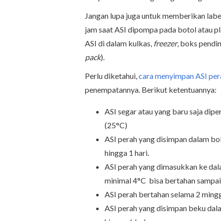
Jangan lupa juga untuk memberikan label
jam saat ASI dipompa pada botol atau pl
ASI di dalam kulkas,
freezer
, boks pendin
pack
).
Perlu diketahui,
cara menyimpan ASI per
penempatannya. Berikut ketentuannya:
ASI segar atau yang baru saja dipe
(25°C)
ASI perah yang disimpan dalam bo
hingga 1 hari.
ASI perah yang dimasukkan ke dala
minimal 4°C bisa bertahan sampai 
ASI perah bertahan selama 2 mingg
ASI perah yang disimpan beku dal