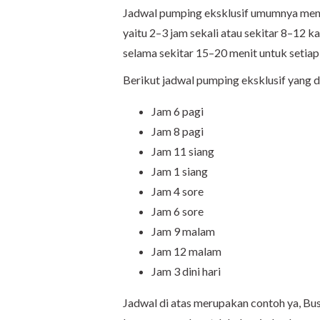
Jadwal pumping eksklusif umumnya meny
yaitu 2–3 jam sekali atau sekitar 8–12 
selama sekitar 15–20 menit untuk setiap 
Berikut jadwal pumping eksklusif yang 
Jam 6 pagi
Jam 8 pagi
Jam 11 siang
Jam 1 siang
Jam 4 sore
Jam 6 sore
Jam 9 malam
Jam 12 malam
Jam 3 dini hari
Jadwal di atas merupakan contoh ya, Bu