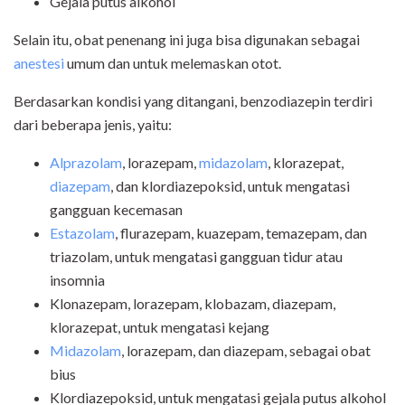
Gejala putus alkohol
Selain itu, obat penenang ini juga bisa digunakan sebagai
anestesi
umum dan untuk melemaskan otot.
Berdasarkan kondisi yang ditangani, benzodiazepin terdiri
dari beberapa jenis, yaitu:
Alprazolam
, lorazepam,
midazolam
, klorazepat,
diazepam
, dan klordiazepoksid, untuk mengatasi
gangguan kecemasan
Estazolam
, flurazepam, kuazepam, temazepam, dan
triazolam, untuk mengatasi gangguan tidur atau
insomnia
Klonazepam, lorazepam, klobazam, diazepam,
klorazepat, untuk mengatasi kejang
Midazolam
, lorazepam, dan diazepam, sebagai obat
bius
Klordiazepoksid, untuk mengatasi gejala putus alkohol