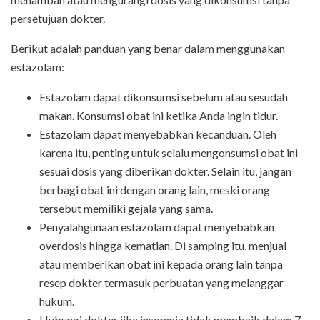
persetujuan dokter.
Berikut adalah panduan yang benar dalam menggunakan
estazolam:
Estazolam dapat dikonsumsi sebelum atau sesudah
makan. Konsumsi obat ini ketika Anda ingin tidur.
Estazolam dapat menyebabkan kecanduan. Oleh
karena itu, penting untuk selalu mengonsumsi obat ini
sesuai dosis yang diberikan dokter. Selain itu, jangan
berbagi obat ini dengan orang lain, meski orang
tersebut memiliki gejala yang sama.
Penyalahgunaan estazolam dapat menyebabkan
overdosis hingga kematian. Di samping itu, menjual
atau memberikan obat ini kepada orang lain tanpa
resep dokter termasuk perbuatan yang melanggar
hukum.
Hubungi dokter jika insomnia tidak membaik dalam 7–