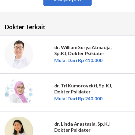
Dokter Terkait