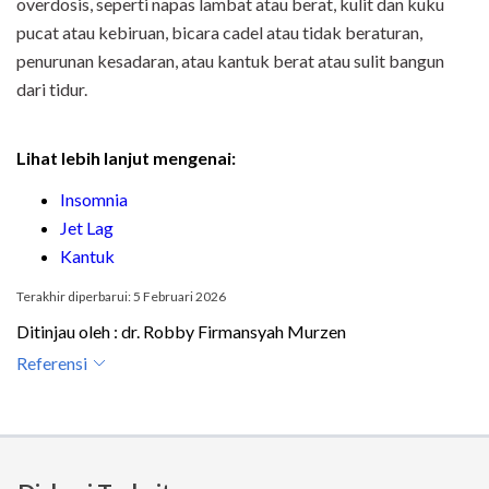
overdosis, seperti napas lambat atau berat, kulit dan kuku
pucat atau kebiruan, bicara cadel atau tidak beraturan,
penurunan kesadaran, atau kantuk berat atau sulit bangun
dari tidur.
Lihat lebih lanjut mengenai:
Insomnia
Jet Lag
Kantuk
Terakhir diperbarui: 5 Februari 2026