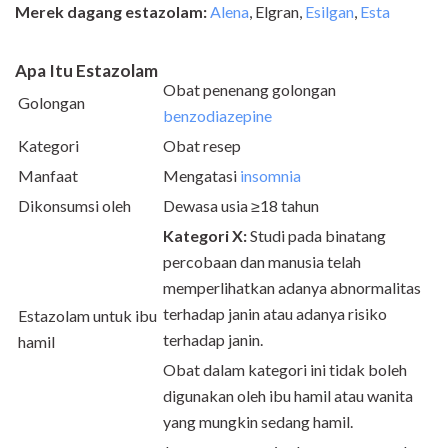
Merek
dagang estazolam:
Alena
, Elgran,
Esilgan
,
Esta
Apa Itu Estazolam
Obat penenang golongan
Golongan
benzodiazepine
Kategori
Obat resep
Manfaat
Mengatasi
insomnia
Dikonsumsi oleh
Dewasa usia ≥18 tahun
Kategori X:
Studi pada binatang
percobaan dan manusia telah
memperlihatkan adanya abnormalitas
terhadap janin atau adanya risiko
Estazolam untuk ibu
terhadap janin.
hamil
Obat dalam kategori ini tidak boleh
digunakan oleh ibu hamil atau wanita
yang mungkin sedang hamil.