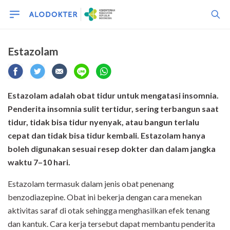
Estazolam
Estazolam adalah obat
tidur
untuk men
gatasi
insomnia
.
Penderita insomnia sulit tertidur, sering terbangun saat
tidur, tidak bisa tidur nyenyak, atau bangun terlalu
cepat dan tidak bisa tidur kembali. Estazolam hanya
boleh digunakan sesuai resep dokter dan dalam jangka
waktu 7–10 hari.
Estazolam termasuk dalam jenis obat penenang
benzodiazepine. Obat ini bekerja dengan cara menekan
aktivitas saraf di otak sehingga menghasilkan efek tenang
dan kantuk. Cara kerja tersebut dapat membantu penderita