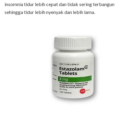
insomnia tidur lebih cepat dan tidak sering terbangun
sehingga tidur lebih nyenyak dan lebih lama.