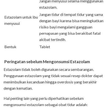
Jangan menyusui selama menggunakan
estazolam.
Jangan tidur di tempat tidur yang sama
Estazolam untuk ibu
dengan bayi karena bisa meningkatkan
menyusui
risiko bayi mengalami gangguan
pernapasan yang bisa berakibat fatal
akibat tertindih.
Bentuk
Tablet
Peringatan sebelum Mengonsumsi Estazolam
Estazolam tidak boleh digunakan secara sembarangan.
Penggunaan estazolam yang tidak sesuai resep dokter dapat
menimbulkan kecanduan hingga overdosis yang berakhir
dengan kematian.
Hal penting lain yang perlu diperhatikan sebelum
mengonsumsi estazolam sebagai obat tidur adalah: