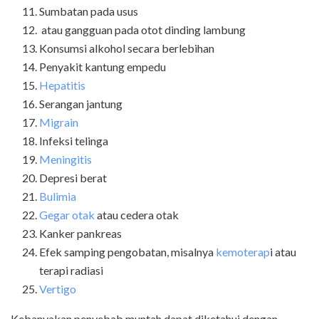
Sumbatan pada usus
atau gangguan pada otot dinding lambung
Konsumsi alkohol secara berlebihan
Penyakit kantung empedu
Hepatitis
Serangan jantung
Migrain
Infeksi telinga
Meningitis
Depresi berat
Bulimia
Gegar otak
atau cedera otak
Kanker pankreas
Efek samping pengobatan, misalnya
kemoterap
i atau
terapi radiasi
Vertigo
Kebanyakan penyebab muntah dapat diketahui dengan