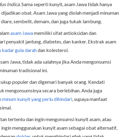
us Indica
. Sama seperti kunyit, asam Jawa tidak hanya
sa dijadikan obat. Asam Jawa yang diolah menjadi minuman
diare, sembelit, demam, dan juga tukak lambung.
 dalam
asam Jawa
memiliki sifat antioksidan dan
ari penyakit jantung, diabetes, dan kanker. Ekstrak asam
 kadar gula darah
dan kolesterol.
sam Jawa, tidak ada salahnya jika Anda mengonsumsi
inuman tradisional ini.
 cukup populer dan digemari banyak orang. Kendati
uk mengonsumsinya secara berlebihan. Anda juga
 minum kunyit yang perlu dihindari
, supaya manfaat
simal.
an tertentu dan ingin mengonsumsi kunyit asam, atau
n ingin menggunakan kunyit asam sebagai obat alternatif,
u dengan
dokter
, untuk menghindari efek yang tidak