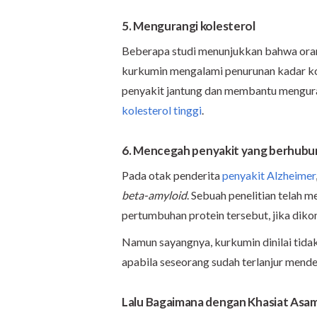
5. Mengurangi kolesterol
Beberapa studi menunjukkan bahwa oran
kurkumin mengalami penurunan kadar kol
penyakit jantung dan membantu mengura
kolesterol tinggi
.
6. Men
cegah
penyakit yang berhubu
Pada otak penderita
penyakit Alzheimer
beta-amyloid
. Sebuah penelitian tela
pertumbuhan protein tersebut, jika di
Namun sayangnya, kurkumin dinilai tid
apabila seseorang sudah terlanjur mender
Lalu Bagaimana dengan
Khasiat Asa