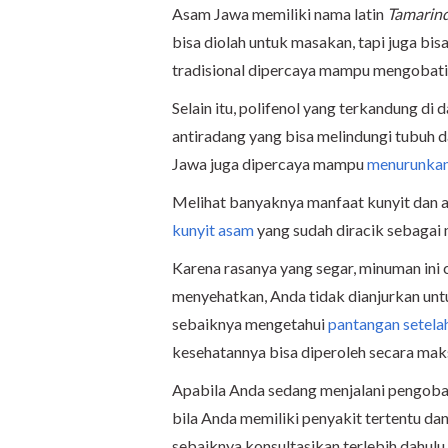
Asam Jawa memiliki nama latin
Tamarind
bisa diolah untuk masakan, tapi juga bi
tradisional dipercaya mampu mengobati 
Selain itu, polifenol yang terkandung di
antiradang yang bisa melindungi tubuh d
Jawa juga dipercaya mampu
menurunkan
Melihat banyaknya manfaat kunyit dan a
kunyit asam
yang sudah diracik sebagai m
Karena rasanya yang segar, minuman ini
menyehatkan, Anda tidak dianjurkan unt
sebaiknya mengetahui
pantangan setelah
kesehatannya bisa diperoleh secara mak
Apabila Anda sedang menjalani pengobat
bila Anda memiliki penyakit tertentu da
sebaiknya konsultasikan terlebih dahul