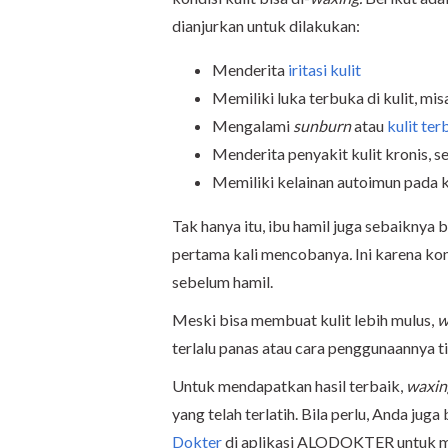
dianjurkan untuk dilakukan:
Menderita
iritasi kulit
Memiliki luka terbuka di kulit, mi
Mengalami
sunburn
atau
kulit ter
Menderita penyakit kulit kronis, s
Memiliki kelainan autoimun pada ku
Tak hanya itu, ibu hamil juga sebaiknya
pertama kali mencobanya
.
Ini karena kon
sebelum hamil.
Meski bisa membuat kulit lebih mulus,
w
terlalu panas atau cara penggunaannya t
Untuk mendapatkan hasil terbaik,
waxi
yang telah terlatih. Bila perlu, Anda juga
Dokter
di aplikasi ALODOKTER untuk me