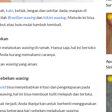
jah,
kaki
, ketiak, lengan dan sekitar dada, maupun di
tilah
Brazilian waxing
dan
bikini waxing
. Metode ini bisa
but atau bulu mulai tumbuh kembali.
nkan
in melakukan
waxing
di rumah. Hanya saja, hal ini berisiko
 Anda kurang memahami caranya.
kan
waxing
yang aman:
 sebelum
waxing
noid
bisa menyebabkan iritasi dan pengelupasan pada
waxing
, hal ini bisa membuat kulit melepuh dan terluka.
idak terjadi, Anda dianjurkan untuk berhenti menggunakan
lama beberapa hari sebelum melakukan
waxing.