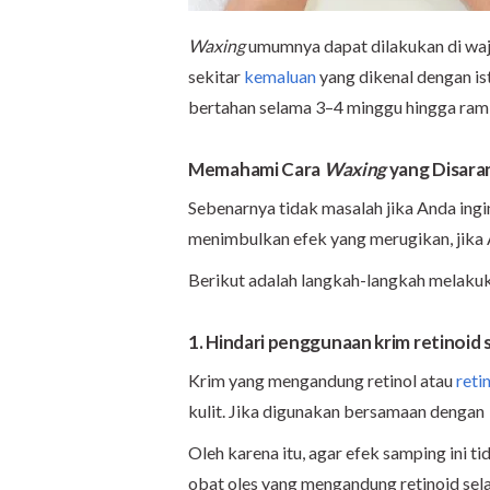
Waxing
umumnya dapat dilakukan di wa
sekitar
kemaluan
yang dikenal dengan is
bertahan selama 3–4 minggu hingga ram
Memahami Cara
Waxing
yang Disara
Sebenarnya tidak masalah jika Anda ing
menimbulkan efek yang merugikan, jika
Berikut adalah langkah-langkah melaku
1. Hindari penggunaan krim retinoid
Krim yang mengandung retinol atau
reti
kulit. Jika digunakan bersamaan dengan
Oleh karena itu, agar efek samping ini t
obat oles yang mengandung retinoid se