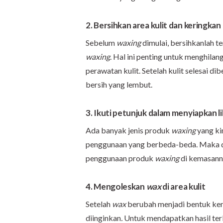
2. Bersihkan area kulit dan keringkan
Sebelum
waxing
dimulai, bersihkanlah ter
waxing
. Hal ini penting untuk menghilang
perawatan kulit. Setelah kulit selesai d
bersih yang lembut.
3. Ikuti petunjuk dalam menyiapkan lil
Ada banyak jenis produk
waxing
yang ki
penggunaan yang berbeda-beda. Maka da
penggunaan produk
waxing
di kemasanny
4. Mengoleskan
wax
di area kulit
Setelah
wax
berubah menjadi bentuk kent
diinginkan
.
Untuk mendapatkan hasil terb