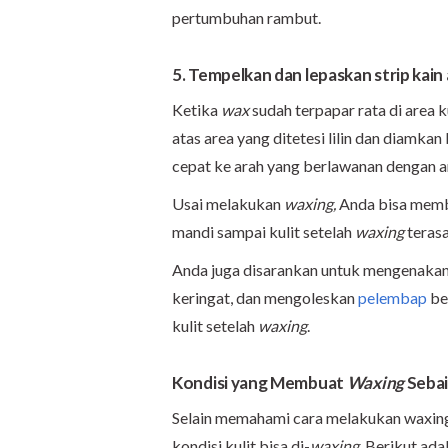
pertumbuhan rambut.
5. Tempelkan dan lepaskan strip kain
Ketika
wax
sudah terpapar rata di area k
atas area yang ditetesi lilin dan diamka
cepat ke arah yang berlawanan dengan 
Usai melakukan
waxing,
Anda bisa memb
mandi sampai kulit setelah
waxing
terasa
Anda juga disarankan untuk mengenakan
keringat, dan mengoleskan
pelembap
be
kulit setelah
waxing
.
Kondisi yang Membuat
Waxing
Sebai
Selain memahami cara melakukan waxing
kondisi kulit bisa di-
waxing.
Berikut ad