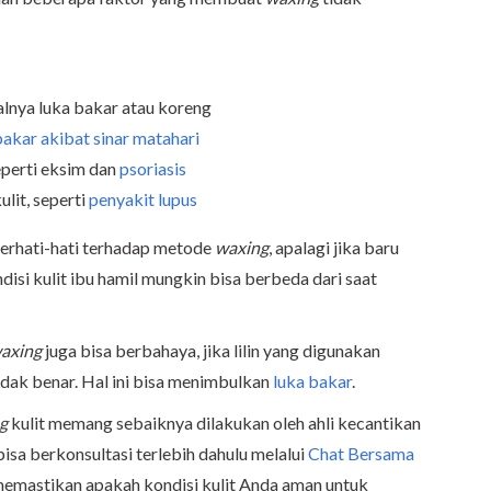
salnya luka bakar atau koreng
bakar akibat sinar matahari
eperti eksim dan
psoriasis
lit, seperti
penyakit lupus
 berhati-hati terhadap metode
waxing
, apalagi jika baru
disi kulit ibu hamil mungkin bisa berbeda dari saat
axing
juga bisa berbahaya, jika lilin yang digunakan
idak benar. Hal ini bisa menimbulkan
luka bakar
.
ng
kulit memang sebaiknya dilakukan oleh ahli kecantikan
 bisa berkonsultasi terlebih dahulu melalui
Chat Bersama
mastikan apakah kondisi kulit Anda aman untuk