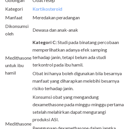
Golongan
Obat resep
Kategori
Kortikosteroid
Manfaat
Meredakan peradangan
Dikonsumsi
Dewasa dan anak-anak
oleh
Kategori C:
Studi pada binatang percobaan
memperlihatkan adanya efek samping
terhadap janin, tetapi belum ada studi
Medithasone
terkontrol pada ibu hamil.
untuk ibu
hamil
Obat ini hanya boleh digunakan bila besarnya
manfaat yang diharapkan melebihi besarnya
risiko terhadap janin.
Konsumsi obat yang mengandung
dexamethasone pada minggu-minggu pertama
setelah melahirkan dapat mengurangi
produksi ASI.
Medithasone
Penggunaan dexamethasone dalam jangka