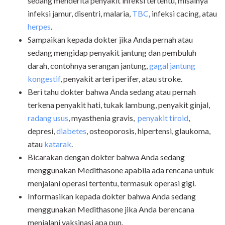
sedang menderita penyakit infeksi tertentu, misalnya
infeksi jamur, disentri, malaria,
TBC
, infeksi cacing, atau
herpes
.
Sampaikan kepada dokter jika Anda pernah atau
sedang mengidap penyakit jantung dan pembuluh
darah, contohnya serangan jantung,
gagal jantung
kongestif
, penyakit arteri perifer, atau stroke.
Beri tahu dokter bahwa Anda sedang atau pernah
terkena penyakit hati, tukak lambung, penyakit ginjal,
radang usus
, myasthenia gravis,
penyakit tiroid
,
depresi,
diabetes
, osteoporosis, hipertensi, glaukoma,
atau
katarak
.
Bicarakan dengan dokter bahwa Anda sedang
menggunakan Medithasone apabila ada rencana untuk
menjalani operasi tertentu, termasuk operasi gigi.
Informasikan kepada dokter bahwa Anda sedang
menggunakan Medithasone jika Anda berencana
menjalani vaksinasi apa pun.