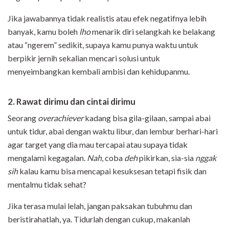
Jika jawabannya tidak realistis atau efek negatifnya lebih
banyak, kamu boleh
lho
menarik diri selangkah ke belakang
atau “ngerem” sedikit, supaya kamu punya waktu untuk
berpikir jernih sekalian mencari solusi untuk
menyeimbangkan kembali ambisi dan kehidupanmu.
2. Rawat dirimu dan cintai dirimu
Seorang
overachiever
kadang bisa gila-gilaan, sampai abai
untuk tidur, abai dengan waktu libur, dan lembur berhari-hari
agar target yang dia mau tercapai atau supaya tidak
mengalami kegagalan.
Nah
, coba
deh
pikirkan, sia-sia
nggak
sih
kalau kamu bisa mencapai kesuksesan tetapi fisik dan
mentalmu tidak sehat?
Jika terasa mulai lelah, jangan paksakan tubuhmu dan
beristirahatlah, ya. Tidurlah dengan cukup, makanlah