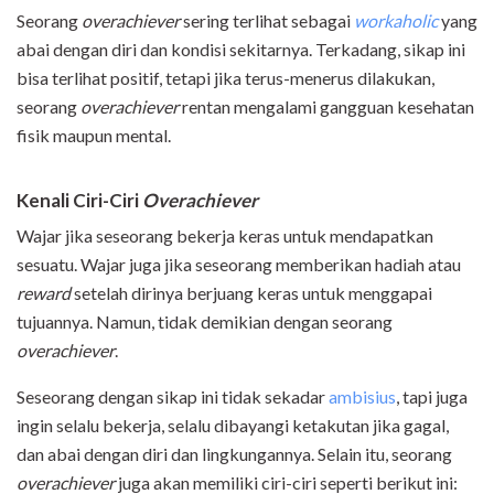
Seorang
overachiever
sering terlihat sebagai
workaholic
yang
abai dengan diri dan kondisi sekitarnya. Terkadang, sikap ini
bisa terlihat positif, tetapi jika terus-menerus dilakukan,
seorang
overachiever
rentan mengalami gangguan kesehatan
fisik maupun mental.
Kenali Ciri-Ciri
Overachiever
Wajar jika seseorang bekerja keras untuk mendapatkan
sesuatu. Wajar juga jika seseorang memberikan hadiah atau
reward
setelah dirinya berjuang keras untuk menggapai
tujuannya. Namun, tidak demikian dengan seorang
overachiever
.
Seseorang dengan sikap ini tidak sekadar
ambisius
, tapi juga
ingin selalu bekerja, selalu dibayangi ketakutan jika gagal,
dan abai dengan diri dan lingkungannya. Selain itu, seorang
overachiever
juga akan memiliki ciri-ciri seperti berikut ini: