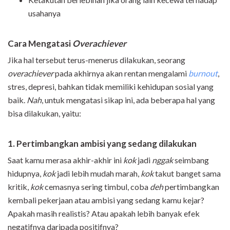
usahanya
Cara Mengatasi
Overachiever
Jika hal tersebut terus-menerus dilakukan, seorang
overachiever
pada akhirnya akan rentan mengalami
burnout
,
stres, depresi, bahkan tidak memiliki kehidupan sosial yang
baik.
Nah
, untuk mengatasi sikap ini, ada beberapa hal yang
bisa dilakukan, yaitu:
1. Pertimbangkan ambisi yang sedang dilakukan
Saat kamu merasa akhir-akhir ini
kok
jadi
nggak
seimbang
hidupnya,
kok
jadi lebih mudah marah,
kok
takut banget sama
kritik,
kok
cemasnya sering timbul, coba
deh
pertimbangkan
kembali pekerjaan atau ambisi yang sedang kamu kejar?
Apakah masih realistis? Atau apakah lebih banyak efek
negatifnya daripada positifnya?