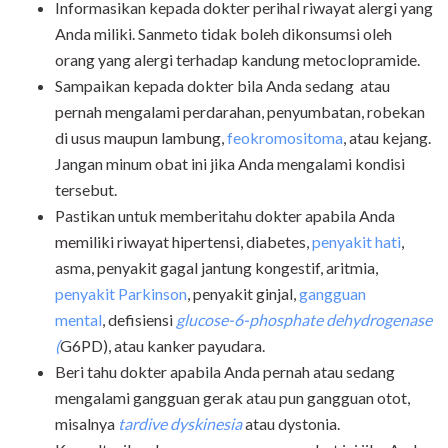
Informasikan kepada dokter perihal riwayat alergi yang
Anda miliki. Sanmeto tidak boleh dikonsumsi oleh
orang yang alergi terhadap kandung metoclopramide.
Sampaikan kepada dokter bila Anda sedang atau
pernah mengalami perdarahan, penyumbatan, robekan
di usus maupun lambung,
feokromositoma
, atau kejang.
Jangan minum obat ini jika Anda mengalami kondisi
tersebut.
Pastikan untuk memberitahu dokter apabila Anda
memiliki riwayat hipertensi, diabetes,
penyakit hati
,
asma, penyakit gagal jantung kongestif, aritmia,
penyakit Parkinson
, penyakit ginjal,
gangguan
mental
,
defisiensi
glucose-6-phosphate dehydrogenase
(
G6PD), atau kanker payudara.
Beri tahu dokter apabila Anda pernah atau sedang
mengalami gangguan gerak atau pun gangguan otot,
misalnya
tardive dyskinesia
atau dystonia.