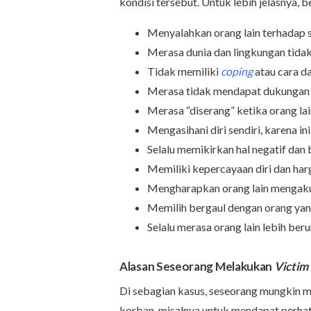
kondisi tersebut. Untuk lebih jelasnya, be
Menyalahkan orang lain terhadap 
Merasa dunia dan lingkungan tida
Tidak memiliki
coping
atau cara d
Merasa tidak mendapat dukungan d
Merasa “diserang” ketika orang la
Mengasihani diri sendiri, karena i
Selalu memikirkan hal negatif dan 
Memiliki kepercayaan diri dan har
Mengharapkan orang lain mengaku
Memilih bergaul dengan orang yang
Selalu merasa orang lain lebih ber
Alasan Seseorang Melakukan
Victim
Di sebagian kasus, seseorang mungkin me
korban, misalnya untuk mendapat perhat