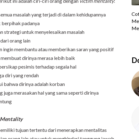
rikut ini adalah ciri-ciri orang dengan
victim mentality
:
semua masalah yang terjadi di dalam kehidupannya
k berpihak padanya
an strategi untuk menyelesaikan masalah
ari orang lain
in ingin membantu atau memberikan saran yang positif
ni membuat dirinya merasa lebih baik
Do
bersikap pesimis terhadap segala hal
ga diri yang rendah
i bahwa dirinya adalah korban
 juga merasakan hal yang sama seperti dirinya
untung
 Mentality
miliki tujuan tertentu dari menerapkan mentalitas
ian orang lain atau untuk menghindari tanggung jawab.