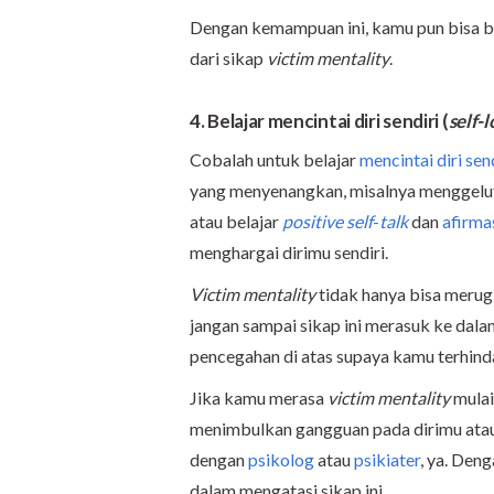
Dengan kemampuan ini, kamu pun bisa be
dari sikap
victim mentality
.
4. Belajar mencintai diri sendiri (
self-
Cobalah untuk belajar
mencintai diri sen
yang menyenangkan, misalnya menggelut
atau belajar
positive self
-
talk
dan
afirmas
menghargai dirimu sendiri.
Victim mentality
tidak hanya bisa merugik
jangan sampai sikap ini merasuk ke dalam
pencegahan di atas supaya kamu terhind
Jika kamu merasa
victim mentality
mulai
menimbulkan gangguan pada dirimu atau 
dengan
psikolog
atau
psikiater
, ya. Den
dalam mengatasi sikap ini.