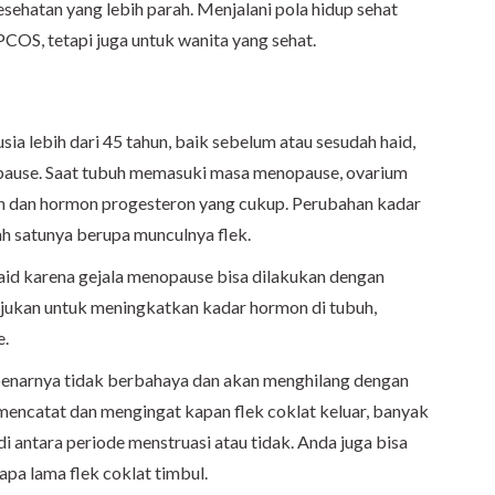
esehatan yang lebih parah. Menjalani pola hidup sehat
PCOS, tetapi juga untuk wanita yang sehat.
sia lebih dari 45 tahun, baik sebelum atau sesudah haid,
opause. Saat tubuh memasuki masa menopause, ovarium
en dan hormon progesteron yang cukup. Perubahan kadar
ah satunya berupa munculnya flek.
haid karena gejala menopause bisa dilakukan dengan
itujukan untuk meningkatkan kadar hormon di tubuh,
e.
ebenarnya tidak berbahaya dan akan menghilang dengan
 mencatat dan mengingat kapan flek coklat keluar, banyak
 di antara periode menstruasi atau tidak. Anda juga bisa
a lama flek coklat timbul.