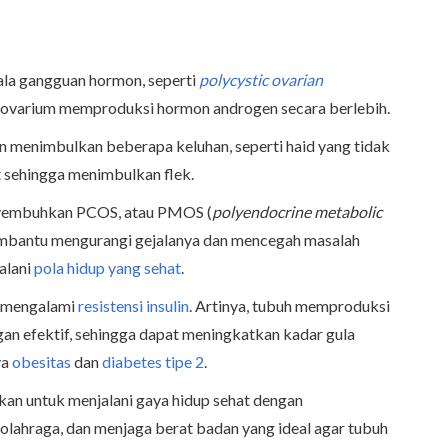
jala gangguan hormon, seperti
polycystic ovarian
na ovarium memproduksi hormon androgen secara berlebih.
 menimbulkan beberapa keluhan, seperti haid yang tidak
it sehingga menimbulkan flek.
yembuhkan PCOS, atau PMOS (
polyendocrine metabolic
membantu mengurangi gejalanya dan mencegah masalah
alani
pola hidup yang sehat
.
i mengalami
resistensi insulin
. Artinya, tubuh memproduksi
ngan efektif, sehingga dapat meningkatkan kadar gula
ya
obesitas
dan
diabetes tipe 2
.
kan untuk menjalani gaya hidup sehat dengan
olahraga, dan menjaga berat badan yang ideal agar tubuh