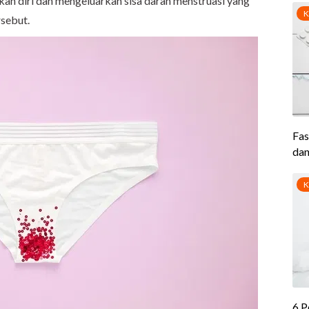
n diri dan mengeluarkan sisa darah menstruasi yang
rsebut.