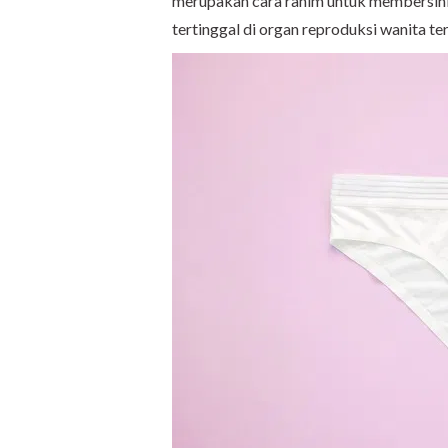
merupakan cara rahim untuk membersihka
tertinggal di organ reproduksi wanita te