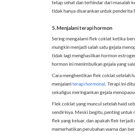
tetap sehat dan terhindar dari masalah k
tidak hanya disarankan untuk penderita 
5. Menjalani terapi hormon
Sering mengalami flek coklat ketika beru
mungkin menjadi salah satu gejala men
tidak lagi menghasilkan hormon estrog
hormon ini menimbulkan gejala yang sal
Cara menghentikan flek coklat setelah 
menjalani
terapi hormonal
. Terapi ini d
sekaligus meringankan gejala menopaus
Flek coklat yang muncul setelah haid s
sendirinya. Meski begitu, penting untuk
flek yang keluar, dan apakah flek terjadi
memerhatikan perubahan warna dan berap