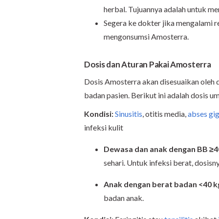
herbal. Tujuannya adalah untuk men
Segera ke dokter jika mengalami re
mengonsumsi Amosterra.
Dosis dan Aturan Pakai Amosterra
Dosis Amosterra akan disesuaikan oleh d
badan pasien. Berikut ini adalah dosis
Kondisi:
Sinusitis
, otitis media,
abses gig
infeksi kulit
Dewasa dan anak dengan BB ≥4
sehari. Untuk infeksi berat, dosisn
Anak dengan berat badan <40 k
badan anak.