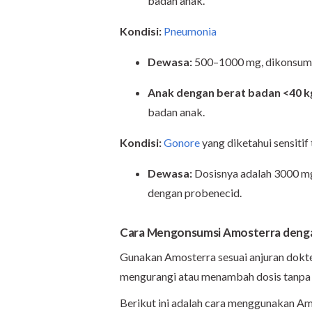
badan anak.
Kondisi:
Pneumonia
Dewasa:
500–1000 mg, dikonsumsi 
Anak dengan berat badan <40 k
badan anak.
Kondisi:
Gonore
yang diketahui sensitif
Dewasa:
Dosisnya adalah 3000 mg
dengan probenecid.
Cara Mengonsumsi Amosterra deng
Gunakan Amosterra sesuai anjuran dokte
mengurangi atau menambah dosis tanpa s
Berikut ini adalah cara menggunakan Am