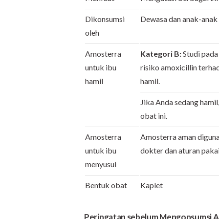
Dikonsumsi
Dewasa dan anak-anak
oleh
Amosterra
Kategori B:
Studi pada
untuk ibu
risiko amoxicillin terha
hamil
hamil.
Jika Anda sedang hamil
obat ini.
Amosterra
Amosterra aman digunak
untuk ibu
dokter dan aturan paka
menyusui
Bentuk obat
Kaplet
Peringatan sebelum Mengonsumsi 