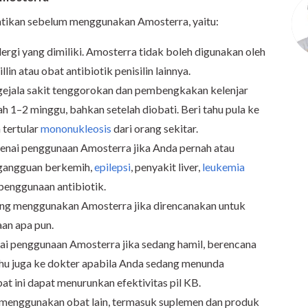
atikan sebelum menggunakan Amosterra, yaitu:
lergi yang dimiliki. Amosterra tidak boleh digunakan oleh
lin atau obat antibiotik penisilin lainnya.
 gejala sakit tenggorokan dan pembengkakan kelenjar
h 1–2 minggu, bahkan setelah diobati. Beri tahu pula ke
 tertular
mononukleosis
dari orang sekitar.
enai penggunaan Amosterra jika Anda pernah atau
, gangguan berkemih,
epilepsi
, penyakit liver,
leukemia
 penggunaan antibiotik.
ang menggunakan Amosterra jika direncanakan untuk
aan apa pun.
i penggunaan Amosterra jika sedang hamil, berencana
tahu juga ke dokter apabila Anda sedang menunda
at ini dapat menurunkan efektivitas pil KB.
g menggunakan obat lain, termasuk suplemen dan produk