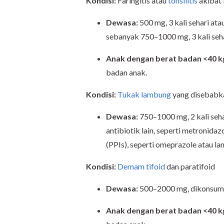
Kondisi:
Faringitis atau
tonsilitis
akibat
Dewasa:
500 mg, 3 kali sehari ata
sebanyak 750–1000 mg, 3 kali sehar
Anak
dengan berat badan <40 k
badan anak.
Kondisi:
Tukak lambung
yang disebabk
Dewasa:
750–1000 mg, 2 kali seh
antibiotik lain, seperti metronidaz
(PPIs), seperti omeprazole atau la
Kondisi:
Demam tifoid
dan paratifoid
Dewasa:
500–2000 mg, dikonsumsi 
Anak dengan berat badan <40 k