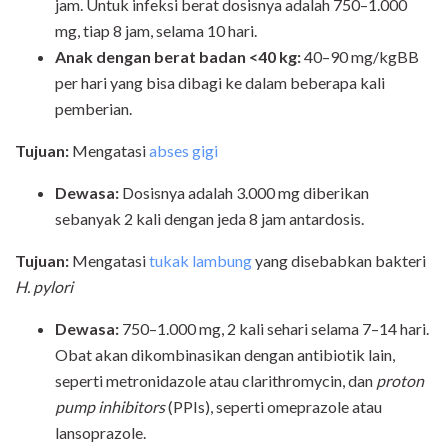
jam. Untuk infeksi berat dosisnya adalah 750–1.000
mg, tiap 8 jam, selama 10 hari.
Anak
dengan berat badan <40 kg:
40–90 mg/kgBB
per hari yang bisa dibagi ke dalam beberapa kali
pemberian.
Tujuan:
Mengatasi
abses gigi
Dewasa:
Dosisnya adalah 3.000 mg diberikan
sebanyak 2 kali dengan jeda 8 jam antardosis.
Tujuan:
Mengatasi
tukak lambung
yang disebabkan bakteri
H. pylori
Dewasa:
750–1.000 mg, 2 kali sehari selama 7–14 hari.
Obat akan dikombinasikan dengan antibiotik lain,
seperti metronidazole atau clarithromycin, dan
proton
pump inhibitors
(PPIs), seperti omeprazole atau
lansoprazole.