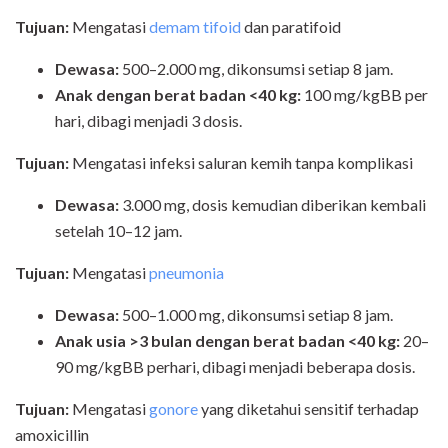
Tujuan:
Mengatasi
demam tifoid
dan paratifoid
Dewasa:
500–2.000 mg, dikonsumsi setiap 8 jam.
Anak dengan berat badan <40 kg:
100 mg/kgBB per
hari, dibagi menjadi 3 dosis.
Tujuan:
Mengatasi infeksi saluran kemih tanpa komplikasi
Dewasa:
3.000 mg, dosis kemudian diberikan kembali
setelah 10–12 jam.
Tujuan:
Mengatasi
pneumonia
Dewasa:
500–1.000 mg, dikonsumsi setiap 8 jam.
Anak usia >3 bulan dengan berat badan <40 kg:
20–
90 mg/kgBB perhari, dibagi menjadi beberapa dosis.
Tujuan:
Mengatasi
gonore
yang diketahui sensitif terhadap
amoxicillin