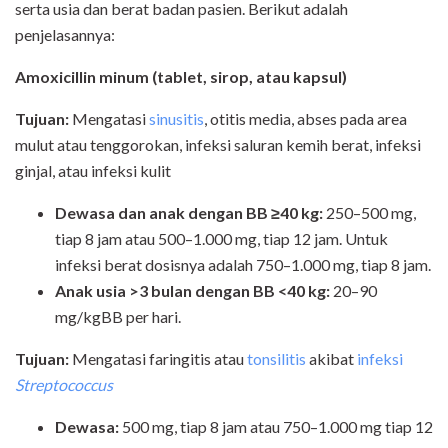
serta usia dan berat badan pasien. Berikut adalah
penjelasannya:
Amoxicillin minum (tablet, sirop, atau kapsul)
Tujuan:
Mengatasi
sinusitis
, otitis media, abses pada area
mulut atau tenggorokan, infeksi saluran kemih berat, infeksi
ginjal, atau infeksi kulit
Dewasa
dan anak dengan BB ≥40 kg
:
250–500 mg,
tiap 8 jam atau 500–1.000 mg, tiap 12 jam. Untuk
infeksi berat dosisnya adalah 750–1.000 mg, tiap 8 jam.
Anak usia >3 bulan dengan BB <40 kg:
20–90
mg/kgBB per hari.
Tujuan:
Mengatasi faringitis atau
tonsilitis
akibat
infeksi
Streptococcus
Dewasa:
500 mg, tiap 8 jam atau 750–1.000 mg tiap 12