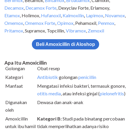
Berlimox
, Betamox,
Bintamox
,
Broadamox
, Clamixin,
Decamox
,
Decamox Forte
, Dexyclav Forte, Erlamoxy,
Etamox
, Holimox,
Hufanoxil
,
Kalmoxilin
,
Lapimox
,
Novamox
,
Omemox
,
Omemox Forte
,
Opimox
, Pehamoxil,
Penmox
,
Pritamox
, Supramox, Topcillin,
Vibramox
,
Zemoxil
Beli Amoxicillin di Aloshop
Apa Itu Amoxicillin
Golongan
Obat resep
Kategori
Antibiotik
golongan
penicillin
Manfaat
Mengatasi infeksi bakteri, termasuk gonore,
otitis media
, atau infeksi ginjal (
pielonefritis
)
Digunakan
Dewasa dan anak-anak
oleh
Amoxicillin
Kategori B:
Studi pada binatang percobaan
untuk ibu hamil
tidak memperlihatkan adanya risiko