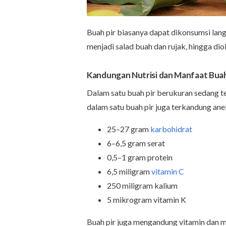
Buah pir biasanya dapat dikonsumsi lang
menjadi salad buah dan rujak, hingga dio
Kandungan Nutrisi dan Manfaat Buah 
Dalam satu buah pir berukuran sedang ter
dalam satu buah pir juga terkandung an
25–27 gram
karbohidrat
6–6,5 gram serat
0,5–1 gram protein
6,5 miligram
vitamin C
250 miligram kalium
5 mikrogram vitamin K
Buah pir juga mengandung vitamin dan mi