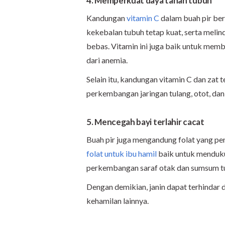
4. Memperkuat daya tahan tubuh
Kandungan
vitamin C
dalam buah pir be
kekebalan tubuh tetap kuat, serta melind
bebas. Vitamin ini juga baik untuk memb
dari anemia.
Selain itu, kandungan vitamin C dan zat
perkembangan jaringan tulang, otot, dan k
5. Mencegah bayi terlahir cacat
Buah pir juga mengandung folat yang pe
folat untuk ibu hamil
baik untuk menduku
perkembangan saraf otak dan sumsum tu
Dengan demikian, janin dapat terhindar d
kehamilan lainnya.