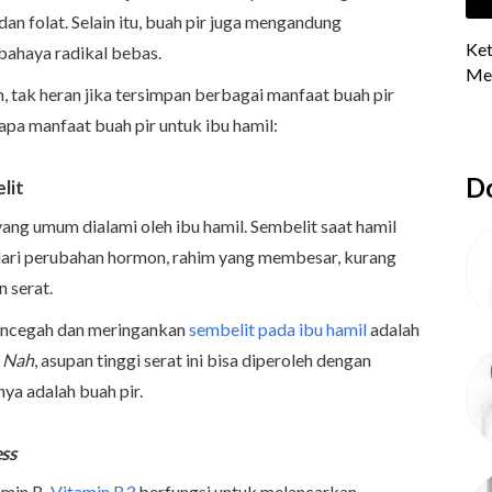
 dan folat. Selain itu, buah pir juga mengandung
bahaya radikal bebas.
 tak heran jika tersimpan berbagai manfaat buah pir
rapa manfaat buah pir untuk ibu hamil:
Do
lit
ang umum dialami oleh ibu hamil. Sembelit saat hamil
 dari perubahan hormon, rahim yang membesar, kurang
 serat.
 mencegah dan meringankan
sembelit pada ibu hamil
adalah
.
Nah
, asupan tinggi serat ini bisa diperoleh dengan
ya adalah buah pir.
ss
amin B.
Vitamin B3
berfungsi untuk melancarkan