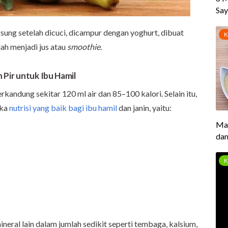
sung setelah dicuci, dicampur dengan yoghurt, dibuat
lah menjadi jus atau
smoothie
.
Pir untuk Ibu Hamil
kandung sekitar 120 ml air dan 85–100 kalori. Selain itu,
eka
nutrisi yang baik bagi ibu hamil
dan janin, yaitu:
neral lain dalam jumlah sedikit seperti tembaga, kalsium,