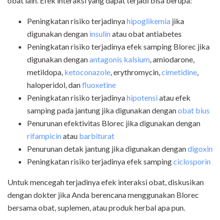
obat lain. Efek interaksi yang dapat terjadi bisa berupa:
Peningkatan risiko terjadinya
hipoglikemia
jika
digunakan dengan
insulin
atau obat antiabetes
Peningkatan risiko terjadinya efek samping Blorec jika
digunakan dengan
antagonis kalsium
, amiodarone,
metildopa,
ketoconazole
,
erythromycin,
cimetidine
,
haloperidol, dan
fluoxetine
Peningkatan risiko terjadinya
hipotensi
atau efek
samping pada jantung jika digunakan dengan
obat bius
Penurunan efektivitas Blorec jika digunakan dengan
rifampicin
atau
barbiturat
Penurunan detak jantung jika digunakan dengan
digoxin
Peningkatan risiko terjadinya efek samping
ciclosporin
Untuk mencegah terjadinya efek interaksi obat, diskusikan
dengan dokter jika Anda berencana menggunakan Blorec
bersama obat, suplemen, atau produk herbal apa pun.