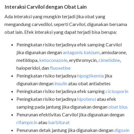
Interaksi Carvilol dengan Obat Lain
Ada interaksi yang mungkin terjadi jika obat yang
mengandung carvedilol, seperti Carvilol, digunakan bersama
obat lain. Efek interaksi yang dapat terjadi bisa berupa:
Peningkatan risiko terjadinya efek samping Carvilol
jika digunakan dengan
antagonis kalsium
, amiodarone,
metildopa,
ketoconazole
,
erythromycin,
cimetidine
,
haloperidol, dan
fluoxetine
Peningkatan risiko terjadinya
hipoglikemia
jika
digunakan dengan
insulin
atau obat antiabetes
Peningkatan risiko terjadinya efek samping
ciclosporin
Peningkatan risiko terjadinya
hipotensi
atau efek
samping pada jantung jika digunakan dengan
obat bius
Penurunan efektivitas Carvilol jika digunakan dengan
rifampicin
atau
barbiturat
Penurunan detak jantung jika digunakan dengan
digoxin