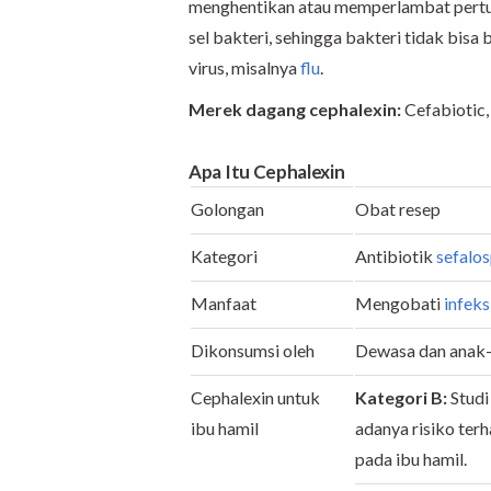
menghentikan atau memperlambat pert
sel bakteri, sehingga bakteri tidak bisa 
virus, misalnya
flu
.
Merek dagang cephalexin:
Cefabiotic,
Apa Itu Cephalexin
Golongan
Obat resep
Kategori
Antibiotik
sefalos
Manfaat
Mengobati
infeks
Dikonsumsi oleh
Dewasa dan anak
Cephalexin untuk
Kategori B:
Studi
ibu hamil
adanya risiko terh
pada ibu hamil.