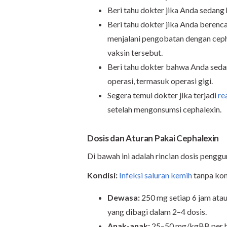
Beri tahu dokter jika Anda sedang
Beri tahu dokter jika Anda berenc
menjalani pengobatan dengan cepha
vaksin tersebut.
Beri tahu dokter bahwa Anda seda
operasi, termasuk operasi gigi.
Segera temui dokter jika terjadi
re
setelah mengonsumsi cephalexin.
Dosis dan Aturan Pakai Cephalexin
Di bawah ini adalah rincian dosis penggu
Kondisi:
Infeksi saluran kemih
tanpa kom
Dewasa:
250 mg setiap 6 jam atau
yang dibagi dalam 2–4 dosis.
Anak-anak:
25–50 mg/kgBB per ha