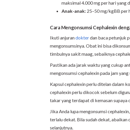
maksimal 4.000 mg per hari yang d
Anak-anak:
25–50 mg/kgBB per har
Cara Mengonsumsi Cephalexin
deng
Ikuti anjuran
dokter
dan baca petunjuk 
mengonsumsinya. Obat ini bisa dikonsu
timbulnya sakit maag, sebaiknya cephal
Pastikan ada jarak waktu yang cukup ant
mengonsumsi cephalexin pada jam yang 
Kapsul cephalexin perlu ditelan dalam ko
cephalexin perlu dikocok sebelum digu
takar yang terdapat di kemasan supaya d
Jika Anda lupa mengonsumsi cephalexin, 
terlalu dekat. Bila sudah dekat, abaika
selanjutnya.