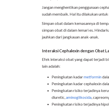
Jangan menghentikan penggunaan cephal
sudah membaik. Hal itu dilakukan untuk
Simpan obat dalam kemasannya di tempat
simpan obat di dalam lemari es. Hindarka
jauhkan dari jangkauan anak-anak.
Interaksi Cephalexin dengan Obat La
Efek interaksi obat yang dapat terjadi
lain adalah:
Peningkatan kadar
metformin
dal
Peningkatan kadar cephalexin dal
Peningkatan risiko terjadinya keru
diuretic,
aminoglikosida
, capreomy
Peningkatan risiko terjadinya hip