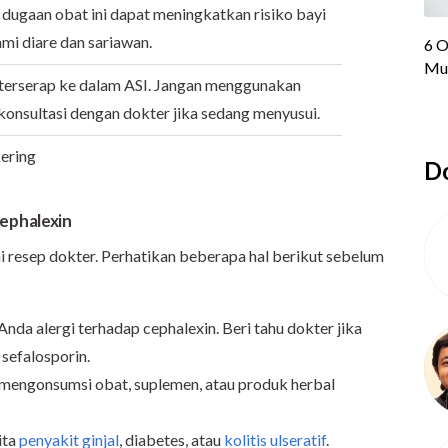
 dugaan obat ini dapat meningkatkan risiko bayi
ami diare dan sariawan.
 terserap ke dalam ASI. Jangan menggunakan
rkonsultasi dengan dokter jika sedang menyusui.
kering
Do
ephalexin
i resep dokter. Perhatikan beberapa hal berikut sebelum
nda alergi terhadap cephalexin. Beri tahu dokter jika
 sefalosporin.
 mengonsumsi obat, suplemen, atau produk herbal
ita
penyakit ginjal
, diabetes, atau
kolitis ulseratif
.