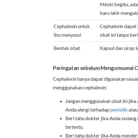
Meski begitu, ada
baru lahir mengal
Cephalexin untuk
Cephalexin dapat
ibu menyusui
obat ini tanpa be
Bentuk obat
Kapsul dan sirop 
Peringatan sebelum Mengonsumsi C
Cephalexin hanya dapat digunakan sesua
menggunakan cephalexin:
Jangan menggunakan obat ini jika A
Anda alergi terhadap
penisilin
atau
Beri tahu dokter jika Anda sedang
tertentu.
Beri tahu dokter jika Anda mender