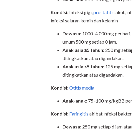
Kondisi:
Infeksi gigi,
prostatitis
akut, in
infeksi saluran kemih dan kelamin
Dewasa:
1000–4.000 mg per hari,
umum 500 mg setiap 8 jam.
Anak usia ≥5 tahun:
250 mg setiap
ditingkatkan atau digandakan.
Anak usia <5 tahun:
125 mg setiap
ditingkatkan atau digandakan.
Kondisi:
Otitis media
Anak-anak:
75–100 mg/kgBB per h
Kondisi:
Faringitis
akibat infeksi bakter
Dewasa:
250 mg setiap 6 jam atau