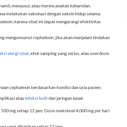
 hamil, menyusui, atau merencanakan kehamilan.
ana melakukan vaksinasi dengan vaksin hidup selama
lexin, karena obat ini dapat mengurangi efektivitas
ng mengonsumsi cephalexin, jika akan menjalani tindakan
aksi alergi obat
, efek samping yang serius, atau overdosis
naan cephalexin berdasarkan kondisi dan usia pasien:
plikasi atau
infeksi kulit
dan jaringan lunak
 500 mg setiap 12 jam. Dosis maksimal 4.000 mg per hari
ri yang diberikan setiap 12 jam.