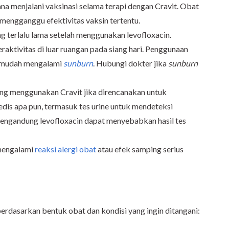
ana menjalani vaksinasi selama terapi dengan Cravit. Obat
 mengganggu efektivitas vaksin tertentu.
ng terlalu lama setelah menggunakan levofloxacin.
raktivitas di luar ruangan pada siang hari. Penggunaan
t mudah mengalami
sunburn
. Hubungi dokter jika
sunburn
ng menggunakan Cravit jika direncanakan untuk
edis apa pun, termasuk
tes urin
e
untuk mendeteksi
engandung levofloxacin dapat menyebabkan hasil tes
 mengalami
reaksi alergi obat
atau efek samping serius
erdasarkan bentuk obat dan kondisi yang ingin ditangani: