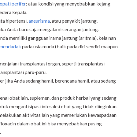
opati perifer
; atau kondisi yang menyebabkan kejang,
cedera kepala.
ta hipertensi,
aneurisma
, atau penyakit jantung.
ika Anda baru saja mengalami serangan jantung.
nda memiliki gangguan irama jantung (aritmia), kelainan
g mendadak
pada usia muda (baik pada diri sendiri maupun
enjalani transplantasi organ, seperti transplantasi
transplantasi paru-paru.
r jika Anda sedang hamil, berencana hamil, atau sedang
nai obat lain, suplemen, dan produk herbal yang sedang
tuk mengantisipasi interaksi obat yang tidak diinginkan.
melakukan aktivitas lain yang memerlukan kewaspadaan
floxacin dalam obat ini bisa menyebabkan pusing
.