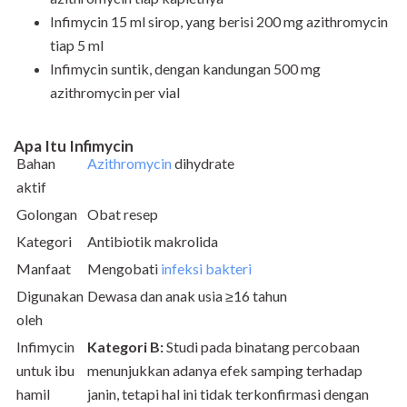
Infimycin 15 ml sirop, yang berisi 200 mg azithromycin
tiap 5 ml
Infimycin suntik, dengan kandungan 500 mg
azithromycin per vial
Apa Itu Infimycin
Bahan
Azithromycin
dihydrate
aktif
Golongan
Obat resep
Kategori
Antibiotik makrolida
Manfaat
Mengobati
infeksi bakteri
Digunakan
Dewasa dan anak usia ≥16 tahun
oleh
Infimycin
Kategori B:
Studi pada binatang percobaan
untuk ibu
menunjukkan adanya efek samping terhadap
hamil
janin, tetapi hal ini tidak terkonfirmasi dengan