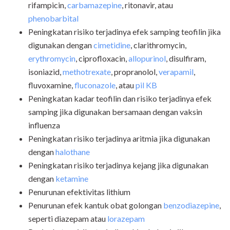
rifampicin,
carbamazepine
, ritonavir, atau
phenobarbital
Peningkatan risiko terjadinya efek samping teofilin jika
digunakan dengan
cimetidine
, clarithromycin,
erythromycin
, ciprofloxacin,
allopurinol
, disulfiram,
isoniazid,
methotrexate
, propranolol,
verapamil
,
fluvoxamine,
fluconazole
, atau
pil KB
Peningkatan kadar teofilin dan risiko terjadinya efek
samping jika digunakan bersamaan dengan vaksin
influenza
Peningkatan risiko terjadinya aritmia jika digunakan
dengan
halothane
Peningkatan risiko terjadinya kejang jika digunakan
dengan
ketamine
Penurunan efektivitas lithium
Penurunan efek kantuk obat golongan
benzodiazepine
,
seperti diazepam atau
lorazepam