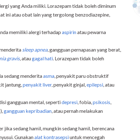
lergi yang Anda miliki. Lorazepam tidak boleh diminum
at ini atau obat lain yang tergolong
benzodiazepine,
Anda memiliki alergi terhadap
aspirin
atau pewarna
 menderita
sleep apnea
, gangguan pernapasan yang berat,
ia gravis
, atau
gagal hati
. Lorazepam tidak boleh
da sedang menderita
asma
, penyakit paru obstruktif
kit jantung,
penyakit liver
, penyakit ginjal,
epilepsi
, atau
disi gangguan mental, seperti
depresi
, fobia,
psikosis
,
D
),
gangguan kepribadian
, atau pernah melakukan
r jika sedang hamil, mungkin sedang hamil, berencana
nyusui.
Gunakan
alat kontrasepsi
untuk mencegah