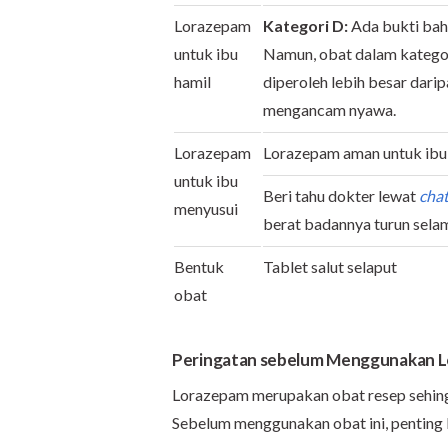
Lorazepam
Kategori D:
Ada bukti bah
untuk ibu
Namun, obat dalam kategor
hamil
diperoleh lebih besar darip
mengancam nyawa.
Lorazepam
Lorazepam aman untuk ibu 
untuk ibu
Beri tahu dokter lewat
cha
menyusui
berat badannya turun sel
Bentuk
Tablet salut selaput
obat
Peringatan sebelum Menggunakan 
Lorazepam merupakan obat resep sehing
Sebelum menggunakan obat ini, penting 