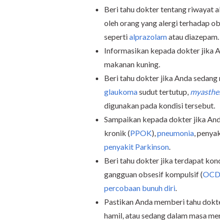
Beri tahu dokter
tentang riwayat a
oleh orang yang alergi terhadap ob
seperti
alprazolam
atau diazepam.
Informasikan kepada dokter
jika 
makanan kuning.
Beri tahu dokter jika Anda sedang
glaukoma
sudut tertutup,
myasthen
digunakan pada kondisi tersebut.
Sampaikan kepada dokter jika An
kronik (
PPOK
),
pneumonia
, penya
penyakit Parkinson
.
Beri tahu dokter jika terdapat kon
gangguan obsesif kompulsif (
OC
percobaan bunuh diri
.
Pastikan Anda memberi tahu dokte
hamil, atau sedang dalam masa me