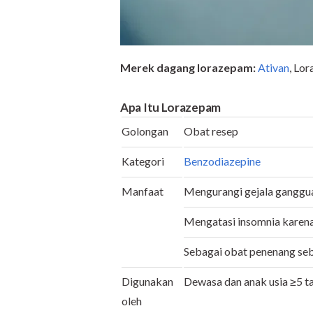
Merek dagang lorazepam:
Ativan
, Lo
Apa Itu
Lorazepam
Golongan
Obat resep
Kategori
Benzodiazepine
Manfaat
Mengurangi gejala gangg
Mengatasi insomnia karen
Sebagai obat penenang se
Digunakan
Dewasa dan anak usia ≥5 t
oleh