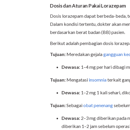
Dosis dan Aturan Pakai Lorazepam
Dosis lorazepam dapat berbeda-beda, ter
Dalam kondisi tertentu, dokter akan m
berdasarkan berat badan (BB) pasien.
Berikut adalah pembagian dosis loraze
Tujuan:
Meredakan gejala
gangguan ke
Dewasa:
1–4 mg per hari dibagi 
Tujuan:
Mengatasi
insomnia
terkait ga
Dewasa:
1–2 mg 1 kali sehari, dik
Tujuan:
Sebagai
obat penenang
sebelum
Dewasa:
2–3 mg diberikan pada m
diberikan 1–2 jam sebelum operasi