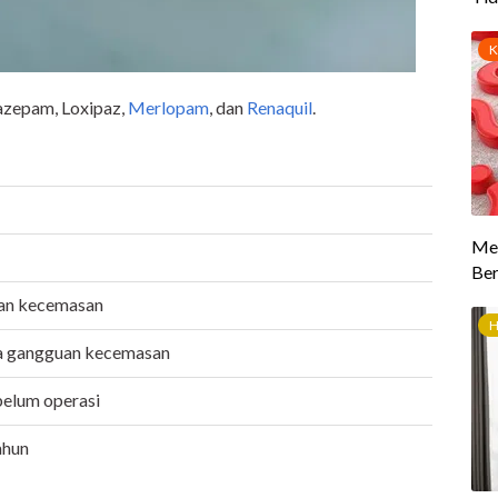
razepam, Loxipaz,
Merlopam
, dan
Renaquil
.
uan kecemasan
a gangguan kecemasan
belum operasi
ahun